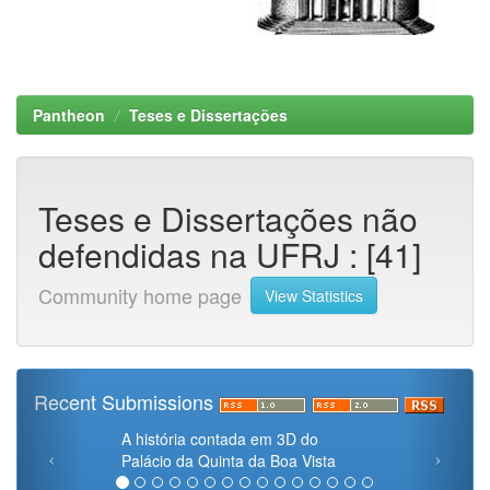
Pantheon
Teses e Dissertações
Teses e Dissertações não
defendidas na UFRJ : [41]
Community home page
View Statistics
Recent Submissions
A história contada em 3D do
Palácio da Quinta da Boa Vista