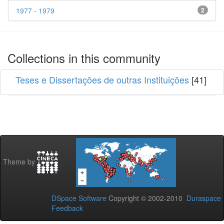
1977 - 1979
2
Collections in this community
Teses e Dissertações de outras Instituições
[41]
Theme by
DSpace Software
Copyright © 2002-2010
Duraspace
Feedback