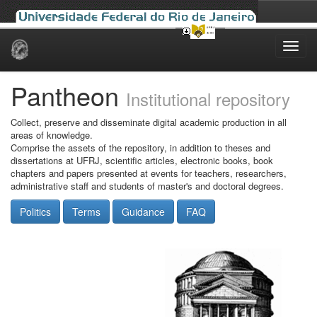
Skip
navigation
Pantheon
Institutional repository
Collect, preserve and disseminate digital academic production in all
areas of knowledge.
Comprise the assets of the repository, in addition to theses and
dissertations at UFRJ, scientific articles, electronic books, book
chapters and papers presented at events for teachers, researchers,
administrative staff and students of master's and doctoral degrees.
Politics
Terms
Guidance
FAQ