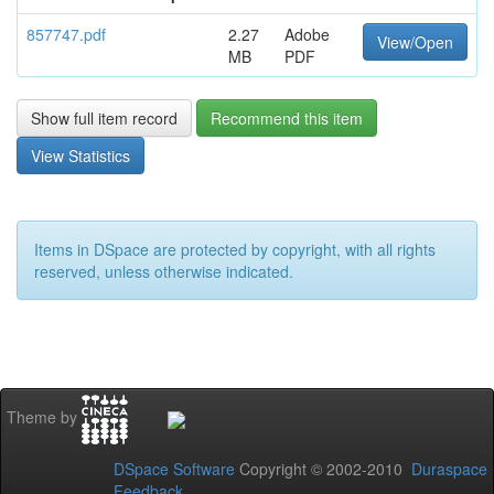
857747.pdf
2.27
Adobe
View/Open
MB
PDF
Show full item record
Recommend this item
View Statistics
Items in DSpace are protected by copyright, with all rights
reserved, unless otherwise indicated.
Theme by
DSpace Software
Copyright © 2002-2010
Duraspace
Feedback