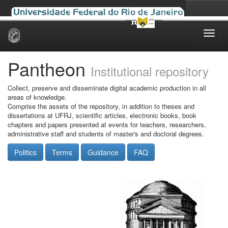
Skip
navigation
Pantheon
Institutional repository
Collect, preserve and disseminate digital academic production in all
areas of knowledge.
Comprise the assets of the repository, in addition to theses and
dissertations at UFRJ, scientific articles, electronic books, book
chapters and papers presented at events for teachers, researchers,
administrative staff and students of master's and doctoral degrees.
Politics
Terms
Guidance
FAQ