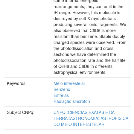
some internal energetic
rearrangements, they can emit in the
IR range. However, this molecule is
destroyed by soft X-rays photons
producing several ionic fragments. We
also observed that C6D6 is more
resistant than benzene. Stable doubly-
charged species were observed. From
the photodissociation and cross
sections we have determined the
photodissociation rate and the half-life
of C6H6 and C6D6 in differents
astrophysical environments.
Keywords:
Meio interestelar
Benzeno
Estrelas
Radiação sincroton
Subject CNPq:
CNPQ::CIENCIAS EXATAS E DA
TERRA::ASTRONOMIA::ASTROFISICA
DO MEIO INTERESTELAR