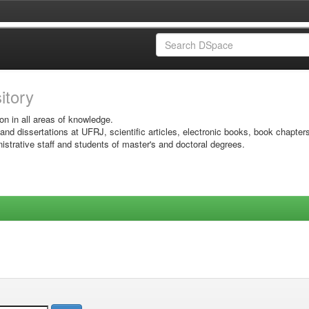
sitory
on in all areas of knowledge.
 and dissertations at UFRJ, scientific articles, electronic books, book chapter
istrative staff and students of master's and doctoral degrees.