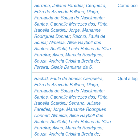
Serrano, Juliane Paredes
;
Cerqueira,
Como ocorr
Erika de Azevedo Bellone
;
Diogo,
Fernanda de Souza do Nascimento
;
Santos, Gabrielle Menezes dos
;
Pinto,
Isabella Scardini
;
Jorge, Marianne
Rodrigues Donner
;
Rachid, Paula de
Sousa
;
Almeida, Aline Raybolt dos
Santos
;
Ancillotti, Lucia Helena da Silva
Ferreira
;
Alves, Marcela Rodrigues
;
Souza, Andreia Cristina Breda de
;
Pereira, Gisele Damiana da S.
Rachid, Paula de Sousa
;
Cerqueira,
Qual a leg
Erika de Azevedo Bellone
;
Diogo,
Fernanda de Souza do Nascimento
;
Santos, Gabrielle Menezes dos
;
Pinto,
Isabella Scardini
;
Serrano, Juliane
Paredes
;
Jorge, Marianne Rodrigues
Donner
;
Almeida, Aline Raybolt dos
Santos
;
Ancillotti, Lucia Helena da Silva
Ferreira
;
Alves, Marcela Rodrigues
;
Souza, Andreia Cristina Breda de
;