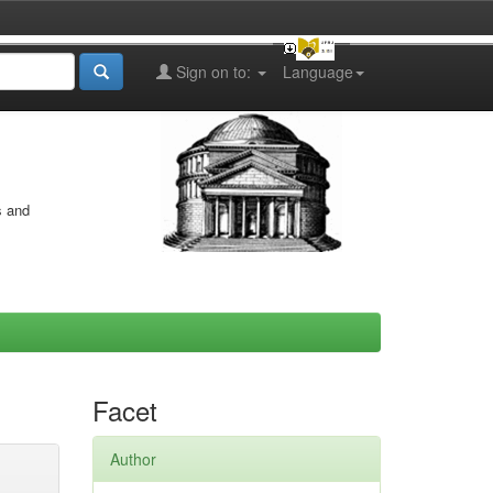
Sign on to:
Language
s and
Facet
Author