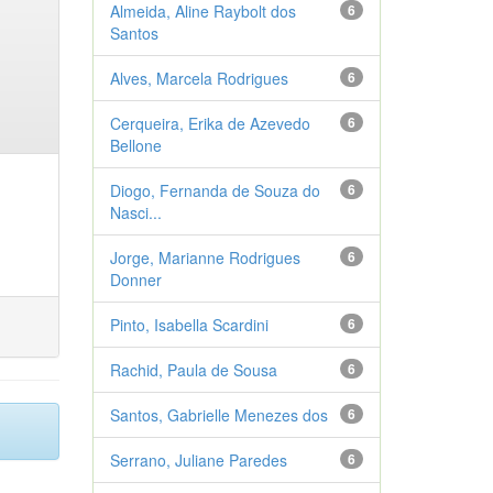
Almeida, Aline Raybolt dos
6
Santos
Alves, Marcela Rodrigues
6
Cerqueira, Erika de Azevedo
6
Bellone
Diogo, Fernanda de Souza do
6
Nasci...
Jorge, Marianne Rodrigues
6
Donner
Pinto, Isabella Scardini
6
Rachid, Paula de Sousa
6
Santos, Gabrielle Menezes dos
6
Serrano, Juliane Paredes
6