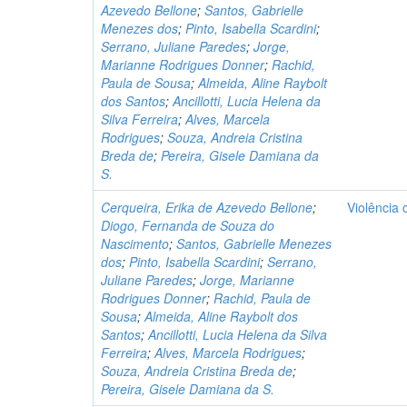
Azevedo Bellone
;
Santos, Gabrielle
Menezes dos
;
Pinto, Isabella Scardini
;
Serrano, Juliane Paredes
;
Jorge,
Marianne Rodrigues Donner
;
Rachid,
Paula de Sousa
;
Almeida, Aline Raybolt
dos Santos
;
Ancillotti, Lucia Helena da
Silva Ferreira
;
Alves, Marcela
Rodrigues
;
Souza, Andreia Cristina
Breda de
;
Pereira, Gisele Damiana da
S.
Cerqueira, Erika de Azevedo Bellone
;
Violência 
Diogo, Fernanda de Souza do
Nascimento
;
Santos, Gabrielle Menezes
dos
;
Pinto, Isabella Scardini
;
Serrano,
Juliane Paredes
;
Jorge, Marianne
Rodrigues Donner
;
Rachid, Paula de
Sousa
;
Almeida, Aline Raybolt dos
Santos
;
Ancillotti, Lucia Helena da Silva
Ferreira
;
Alves, Marcela Rodrigues
;
Souza, Andreia Cristina Breda de
;
Pereira, Gisele Damiana da S.