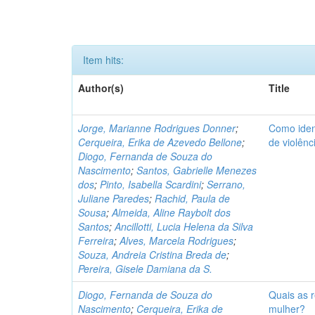
Item hits:
Author(s)
Title
Jorge, Marianne Rodrigues Donner
;
Como ident
Cerqueira, Erika de Azevedo Bellone
;
de violênc
Diogo, Fernanda de Souza do
Nascimento
;
Santos, Gabrielle Menezes
dos
;
Pinto, Isabella Scardini
;
Serrano,
Juliane Paredes
;
Rachid, Paula de
Sousa
;
Almeida, Aline Raybolt dos
Santos
;
Ancillotti, Lucia Helena da Silva
Ferreira
;
Alves, Marcela Rodrigues
;
Souza, Andreia Cristina Breda de
;
Pereira, Gisele Damiana da S.
Diogo, Fernanda de Souza do
Quais as r
Nascimento
;
Cerqueira, Erika de
mulher?