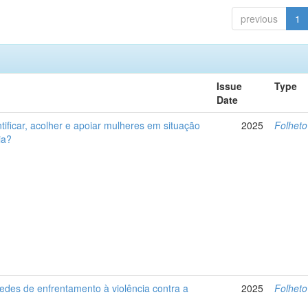
previous
1
Issue
Type
Date
ificar, acolher e apoiar mulheres em situação
2025
Folheto
ia?
edes de enfrentamento à violência contra a
2025
Folheto