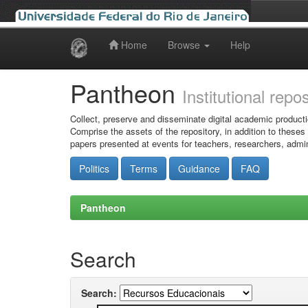
Home
Browse
Help
Skip
navigation
Pantheon
Institutional repo
Collect, preserve and disseminate digital academic producti
Comprise the assets of the repository, in addition to theses
papers presented at events for teachers, researchers, admin
Politics
Terms
Guidance
FAQ
Pantheon
Search
Search: