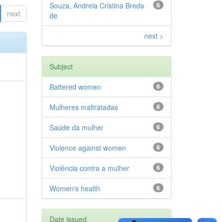
Souza, Andreia Cristina Breda
6
next
de
next >
Subject
Battered women
6
Mulheres maltratadas
6
Saúde da mulher
6
Violence against women
6
Violência contra a mulher
6
Women's health
6
Date issued