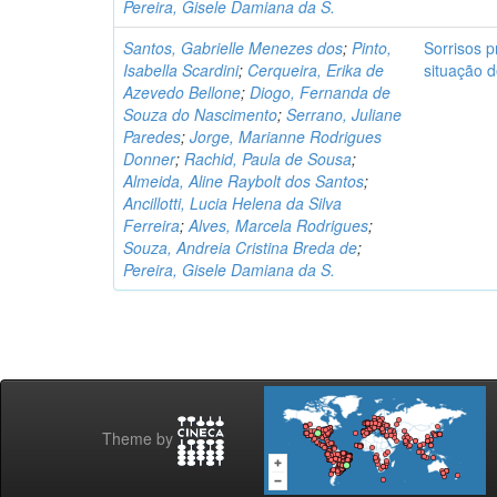
Pereira, Gisele Damiana da S.
Santos, Gabrielle Menezes dos
;
Pinto,
Sorrisos p
Isabella Scardini
;
Cerqueira, Erika de
situação d
Azevedo Bellone
;
Diogo, Fernanda de
Souza do Nascimento
;
Serrano, Juliane
Paredes
;
Jorge, Marianne Rodrigues
Donner
;
Rachid, Paula de Sousa
;
Almeida, Aline Raybolt dos Santos
;
Ancillotti, Lucia Helena da Silva
Ferreira
;
Alves, Marcela Rodrigues
;
Souza, Andreia Cristina Breda de
;
Pereira, Gisele Damiana da S.
Theme by