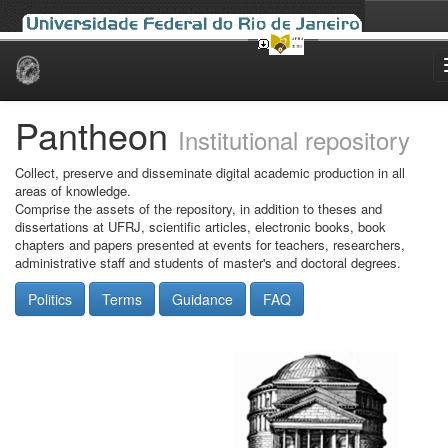
Skip
navigation
Pantheon
Institutional repository
Collect, preserve and disseminate digital academic production in all
areas of knowledge.
Comprise the assets of the repository, in addition to theses and
dissertations at UFRJ, scientific articles, electronic books, book
chapters and papers presented at events for teachers, researchers,
administrative staff and students of master's and doctoral degrees.
Politics
Terms
Guidance
FAQ