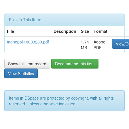
Files in This Item:
File
Description
Size
Format
monopoli10003280.pdf
1.74
Adobe
View/O
MB
PDF
Show full item record
Recommend this item
View Statistics
Items in DSpace are protected by copyright, with all rights
reserved, unless otherwise indicated.