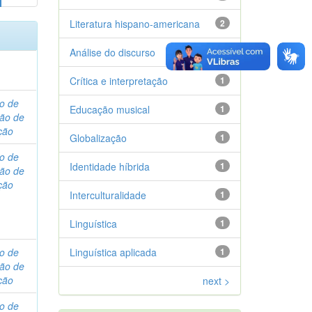
Literatura hispano-americana
2
Análise do discurso
1
Crítica e interpretação
1
o de
Educação musical
1
são de
ção
Globalização
1
o de
Identidade híbrida
1
são de
ção
Interculturalidade
1
Linguística
1
o de
Linguística aplicada
1
são de
ção
next >
o de