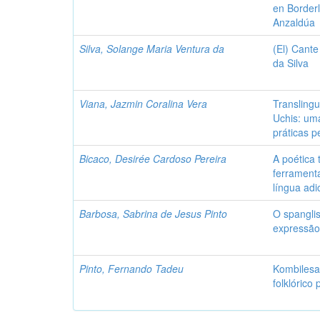
en Borderl
Anzaldúa
Silva, Solange Maria Ventura da
(El) Cante
da Silva
Viana, Jazmin Coralina Vera
Translingu
Uchis: uma
práticas 
Bicaco, Desirée Cardoso Pereira
A poética
ferramenta
língua adi
Barbosa, Sabrina de Jesus Pinto
O spangli
expressão 
Pinto, Fernando Tadeu
Kombilesa
folklórico