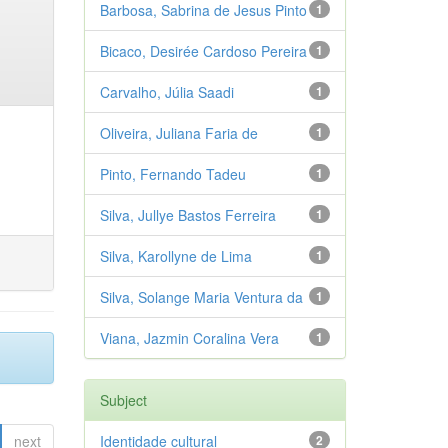
Barbosa, Sabrina de Jesus Pinto
1
Bicaco, Desirée Cardoso Pereira
1
Carvalho, Júlia Saadi
1
Oliveira, Juliana Faria de
1
Pinto, Fernando Tadeu
1
Silva, Jullye Bastos Ferreira
1
Silva, Karollyne de Lima
1
Silva, Solange Maria Ventura da
1
Viana, Jazmin Coralina Vera
1
Subject
next
Identidade cultural
2