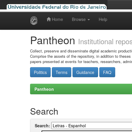
Home
Browse
Help
Skip
navigation
Pantheon
Institutional repo
Collect, preserve and disseminate digital academic producti
Comprise the assets of the repository, in addition to theses
papers presented at events for teachers, researchers, admin
Politics
Terms
Guidance
FAQ
Pantheon
Search
Search: