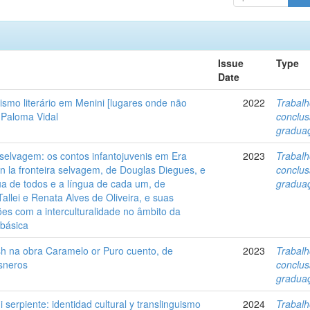
Issue
Type
Date
ismo literário em Menini [lugares onde não
2022
Trabalh
 Paloma Vidal
conclu
gradua
 selvagem: os contos infantojuvenis em Era
2023
Trabalh
n la fronteira selvagem, de Douglas Diegues, e
conclu
ua de todos e a língua de cada um, de
gradua
Tallei e Renata Alves de Oliveira, e suas
ões com a interculturalidade no âmbito da
básica
sh na obra Caramelo or Puro cuento, de
2023
Trabalh
sneros
conclu
gradua
ni serpiente: identidad cultural y translinguismo
2024
Trabalh