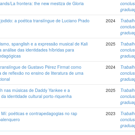
ands/La frontera: the new mestiza de Gloria
conclu
gradua
 jodido: a poética translíngue de Luciano Prado
2024
Trabalh
conclu
gradua
ismo, spanglish e a expressão musical de Kali
2025
Trabalh
 análise das identidades híbridas para
conclu
pedagógicas
gradua
 translíngue de Gustavo Pérez Firmat como
2024
Trabalh
 de reflexão no ensino de literatura de uma
conclu
cional
gradua
sh nas músicas de Daddy Yankee e a
2025
Trabalh
da identidade cultural porto-riquenha
conclu
gradua
 Mí: poéticas e contrapedagogias no rap
2023
Trabalh
 palenquero
conclu
gradua