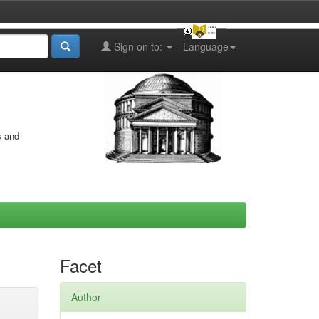
Sign on to:
Language
s and
Facet
Author