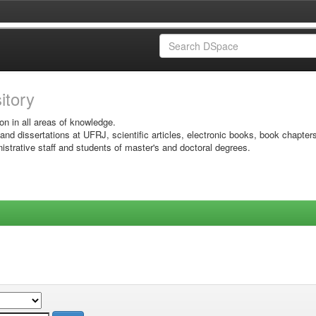
sitory
on in all areas of knowledge.
 and dissertations at UFRJ, scientific articles, electronic books, book chapter
istrative staff and students of master's and doctoral degrees.