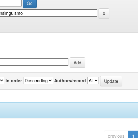
In order
Authors/record
previous
1