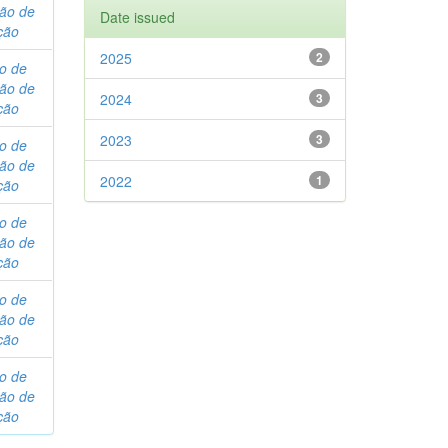
são de
Date issued
ção
2025
2
o de
são de
2024
3
ção
2023
3
o de
são de
2022
1
ção
o de
são de
ção
o de
são de
ção
o de
são de
ção