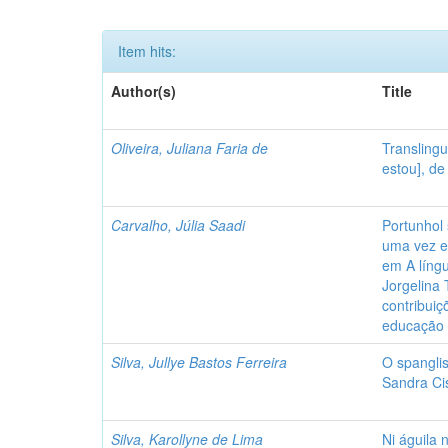
Item hits:
Author(s)
Title
Oliveira, Juliana Faria de
Translingu
estou], de
Carvalho, Júlia Saadi
Portunhol
uma vez e
em A líng
Jorgelina 
contribuiç
educação 
Silva, Jullye Bastos Ferreira
O spangli
Sandra Ci
Silva, Karollyne de Lima
Ni águila 