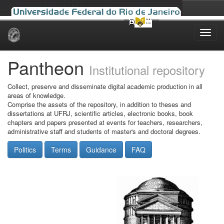
Skip
navigation
Pantheon
Institutional repository
Collect, preserve and disseminate digital academic production in all
areas of knowledge.
Comprise the assets of the repository, in addition to theses and
dissertations at UFRJ, scientific articles, electronic books, book
chapters and papers presented at events for teachers, researchers,
administrative staff and students of master's and doctoral degrees.
Politics
Terms
Guidance
FAQ