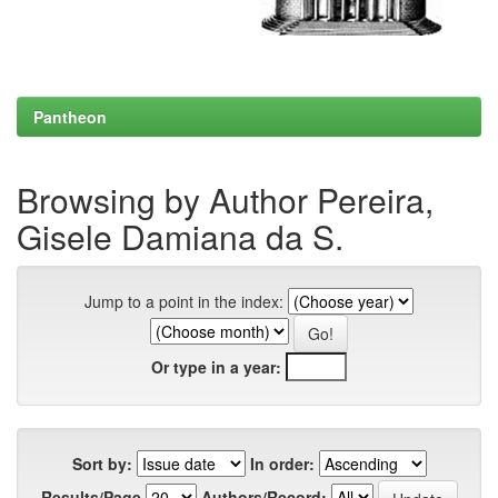
Pantheon
Browsing by Author Pereira,
Gisele Damiana da S.
Jump to a point in the index:
Or type in a year:
Sort by:
In order:
Results/Page
Authors/Record: