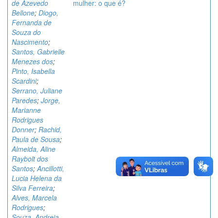
de Azevedo
mulher: o que é?
Bellone
;
Diogo,
Fernanda de
Souza do
Nascimento
;
Santos, Gabrielle
Menezes dos
;
Pinto, Isabella
Scardini
;
Serrano, Juliane
Paredes
;
Jorge,
Marianne
Rodrigues
Donner
;
Rachid,
Paula de Sousa
;
Almeida, Aline
Raybolt dos
Santos
;
Ancillotti,
Lucia Helena da
Silva Ferreira
;
Alves, Marcela
Rodrigues
;
Souza, Andreia