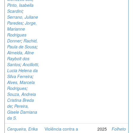
Pinto, Isabella
Scardini
;
Serrano, Juliane
Paredes
;
Jorge,
Marianne
Rodrigues
Donner
;
Rachid,
Paula de Sousa
;
Almeida, Aline
Raybolt dos
Santos
;
Ancillotti,
Lucia Helena da
Silva Ferreira
;
Alves, Marcela
Rodrigues
;
Souza, Andreia
Cristina Breda
de
;
Pereira,
Gisele Damiana
da S.
Cerqueira, Erika
Violência contra a
2025
Folheto