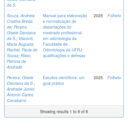
da S.
Souza, Andreia
Manual para elaboração
2025
Folheto
Cristina Breda
e normalização de
de
;
Pereira,
dissertações do
Gisele Damiana
mestrado profissional
da S.
;
Visconti,
em odontologia da
Maria Augusta
;
Faculdade de
Rachid, Paula de
Odontologia da UFRJ:
Sousa
;
Risso,
qualificações e defesas
Patrícia de
Andrade
Pereira, Gisele
Estudos científicos: um
2025
Folheto
Damiana da S.
;
guia prático
Andrade Junior,
Antonio Carlos
Canabarro
Showing results 1 to 8 of 8