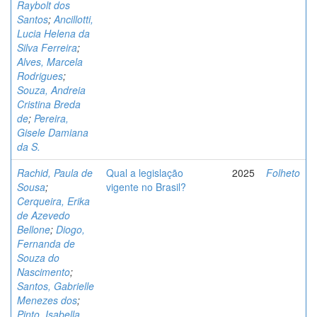
Raybolt dos
Santos
;
Ancillotti,
Lucia Helena da
Silva Ferreira
;
Alves, Marcela
Rodrigues
;
Souza, Andreia
Cristina Breda
de
;
Pereira,
Gisele Damiana
da S.
Rachid, Paula de
Qual a legislação
2025
Folheto
Sousa
;
vigente no Brasil?
Cerqueira, Erika
de Azevedo
Bellone
;
Diogo,
Fernanda de
Souza do
Nascimento
;
Santos, Gabrielle
Menezes dos
;
Pinto, Isabella