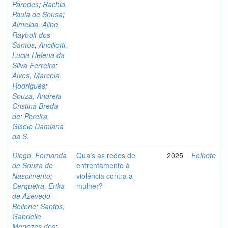
Paredes
;
Rachid,
Paula de Sousa
;
Almeida, Aline
Raybolt dos
Santos
;
Ancillotti,
Lucia Helena da
Silva Ferreira
;
Alves, Marcela
Rodrigues
;
Souza, Andreia
Cristina Breda
de
;
Pereira,
Gisele Damiana
da S.
Diogo, Fernanda
Quais as redes de
2025
Folheto
de Souza do
enfrentamento à
Nascimento
;
violência contra a
Cerqueira, Erika
mulher?
de Azevedo
Bellone
;
Santos,
Gabrielle
Menezes dos
;