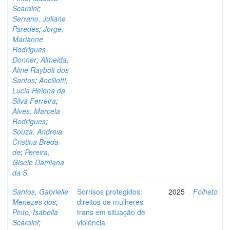
Scardini
;
Serrano, Juliane
Paredes
;
Jorge,
Marianne
Rodrigues
Donner
;
Almeida,
Aline Raybolt dos
Santos
;
Ancillotti,
Lucia Helena da
Silva Ferreira
;
Alves, Marcela
Rodrigues
;
Souza, Andreia
Cristina Breda
de
;
Pereira,
Gisele Damiana
da S.
Santos, Gabrielle
Sorrisos protegidos:
2025
Folheto
Menezes dos
;
direitos de mulheres
Pinto, Isabella
trans em situação de
Scardini
;
violência