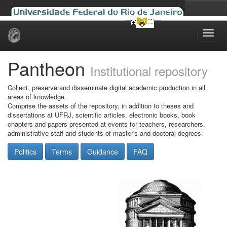
Skip
navigation
Pantheon
Institutional repository
Collect, preserve and disseminate digital academic production in all
areas of knowledge.
Comprise the assets of the repository, in addition to theses and
dissertations at UFRJ, scientific articles, electronic books, book
chapters and papers presented at events for teachers, researchers,
administrative staff and students of master's and doctoral degrees.
Politics
Terms
Guidance
FAQ