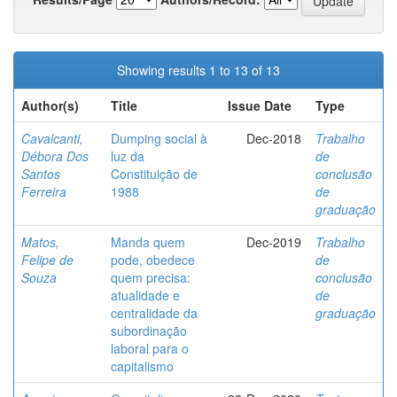
Showing results 1 to 13 of 13
Author(s)
Title
Issue Date
Type
Cavalcanti,
Dumping social à
Dec-2018
Trabalho
Débora Dos
luz da
de
Santos
Constituição de
conclusão
Ferreira
1988
de
graduação
Matos,
Manda quem
Dec-2019
Trabalho
Felipe de
pode, obedece
de
Souza
quem precisa:
conclusão
atualidade e
de
centralidade da
graduação
subordinação
laboral para o
capitalismo