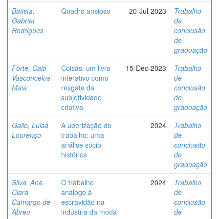
Batista,
Quadro ansioso
20-Jul-2023
Trabalho
Gabriel
de
Rodrigues
conclusão
de
graduação
Forte, Caio
Coisas: um livro
15-Dec-2023
Trabalho
Vasconcelos
interativo como
de
Maia
resgate da
conclusão
subjetividade
de
criativa
graduação
Gallo, Luisa
A uberização do
2024
Trabalho
Lourenço
trabalho: uma
de
análise sócio-
conclusão
histórica
de
graduação
Silva, Ana
O trabalho
2024
Trabalho
Clara
análogo à
de
Camargo de
escravidão na
conclusão
Abreu
indústria da moda
de