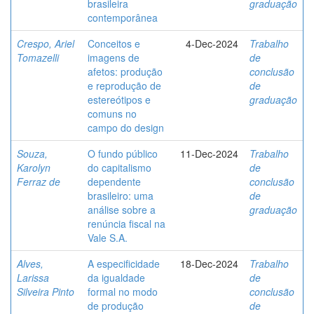
brasileira
graduação
contemporânea
Crespo, Ariel
Conceitos e
4-Dec-2024
Trabalho
Tomazelli
imagens de
de
afetos: produção
conclusão
e reprodução de
de
estereótipos e
graduação
comuns no
campo do design
Souza,
O fundo público
11-Dec-2024
Trabalho
Karolyn
do capitalismo
de
Ferraz de
dependente
conclusão
brasileiro: uma
de
análise sobre a
graduação
renúncia fiscal na
Vale S.A.
Alves,
A especificidade
18-Dec-2024
Trabalho
Larissa
da igualdade
de
Silveira Pinto
formal no modo
conclusão
de produção
de