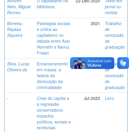
Amorim
O capitalismo na
22-Dec-2020
Texto em
Neto, Miguel
biblioteca
jornal ou
Romeu
revista
Moreira,
Patologias sociais
2021
Trabalho
Rayssa
e crítica ao
de
Siqueira
capitalismo no
conclusão
debate entre Axel
de
Honneth e Nancy
graduação
Fraser
Silva, Lucas
Encarceramento
2022
Trabalho
Oliveira da
em massa: a
de
falácia da
conclusão
diminuição da
de
criminalidade
graduação
-
Crise do capital e
Jul-2023
Livro
a regressão
conservadora:
impactos
políticos, sociais e
territoriais