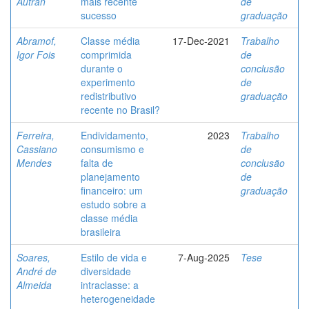
Autran
mais recente
de
sucesso
graduação
Abramof,
Classe média
17-Dec-2021
Trabalho
Igor Fois
comprimida
de
durante o
conclusão
experimento
de
redistributivo
graduação
recente no Brasil?
Ferreira,
Endividamento,
2023
Trabalho
Cassiano
consumismo e
de
Mendes
falta de
conclusão
planejamento
de
financeiro: um
graduação
estudo sobre a
classe média
brasileira
Soares,
Estilo de vida e
7-Aug-2025
Tese
André de
diversidade
Almeida
intraclasse: a
heterogeneidade