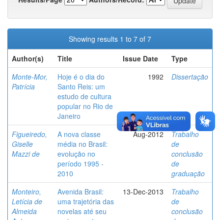
Showing results 1 to 7 of 7
Author(s)
Title
Issue Date
Type
Monte-Mor,
Hoje é o dia do
1992
Dissertação
Patrícia
Santo Reis: um
estudo de cultura
popular no Rio de
Janeiro
Figueiredo,
A nova classe
Aug-2012
Trabalho
Giselle
média no Brasil:
de
Mazzi de
evolução no
conclusão
período 1995 -
de
2010
graduação
Monteiro,
Avenida Brasil:
13-Dec-2013
Trabalho
Letícia de
uma trajetória das
de
Almeida
novelas até seu
conclusão