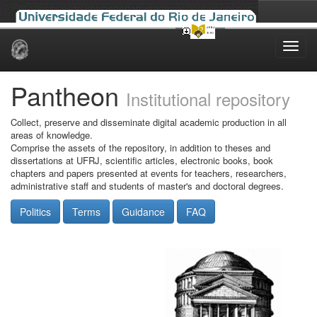
Skip
navigation
Pantheon
Institutional repository
Collect, preserve and disseminate digital academic production in all
areas of knowledge.
Comprise the assets of the repository, in addition to theses and
dissertations at UFRJ, scientific articles, electronic books, book
chapters and papers presented at events for teachers, researchers,
administrative staff and students of master's and doctoral degrees.
Politics
Terms
Guidance
FAQ