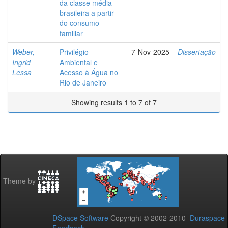
da classe média
brasileira a partir
do consumo
familiar
Weber,
Privilégio
7-Nov-2025
Dissertação
Ingrid
Ambiental e
Lessa
Acesso à Água no
Rio de Janeiro
Showing results 1 to 7 of 7
Theme by
DSpace Software
Copyright © 2002-2010
Duraspace