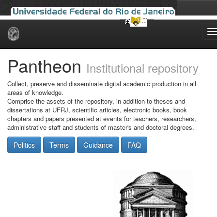
Skip
navigation
Pantheon
Institutional repository
Collect, preserve and disseminate digital academic production in all
areas of knowledge.
Comprise the assets of the repository, in addition to theses and
dissertations at UFRJ, scientific articles, electronic books, book
chapters and papers presented at events for teachers, researchers,
administrative staff and students of master's and doctoral degrees.
Politics
Terms
Guidance
FAQ