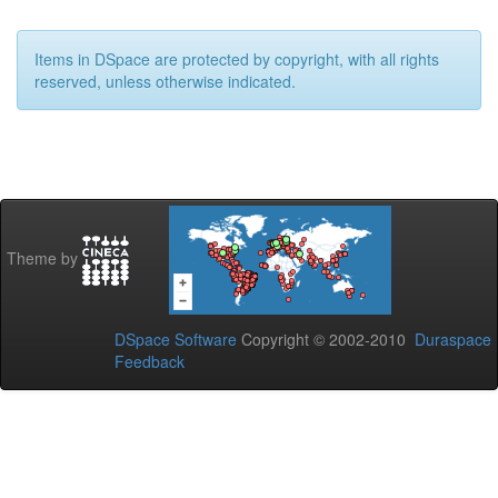
Items in DSpace are protected by copyright, with all rights
reserved, unless otherwise indicated.
Theme by
DSpace Software
Copyright © 2002-2010
Duraspace
Feedback