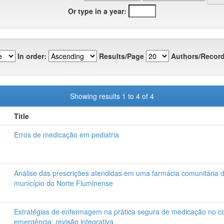
Or type in a year:
In order:
Results/Page
Authors/Record
Showing results 1 to 4 of 4
Title
Erros de medicação em pediatria
Análise das prescrições atendidas em uma farmácia comunitária 
município do Norte Fluminense
Estratégias de enfermagem na prática segura de medicação no c
emergência: revisão integrativa