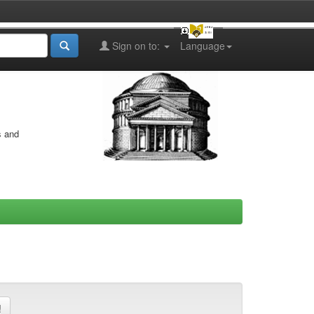
Sign on to:
Language
s and