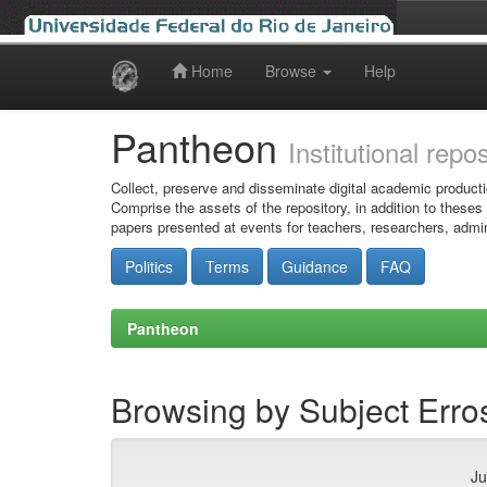
Home
Browse
Help
Skip
navigation
Pantheon
Institutional repo
Collect, preserve and disseminate digital academic producti
Comprise the assets of the repository, in addition to theses
papers presented at events for teachers, researchers, admin
Politics
Terms
Guidance
FAQ
Pantheon
Browsing by Subject Err
Ju