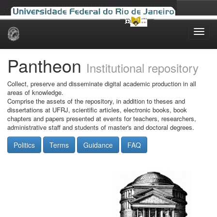
Skip
navigation
Pantheon
Institutional repository
Collect, preserve and disseminate digital academic production in all
areas of knowledge.
Comprise the assets of the repository, in addition to theses and
dissertations at UFRJ, scientific articles, electronic books, book
chapters and papers presented at events for teachers, researchers,
administrative staff and students of master's and doctoral degrees.
Politics
Terms
Guidance
FAQ