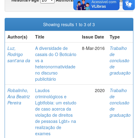
Showing results 1 to 3 of 3
Author(s)
Title
Issue Date
Type
Luz,
A diversidade de
8-Mar-2016
Trabalho
Rodrigo
casais do O Boticário
de
sant'ana da
vs a
conclusão
heteronormatividade
de
no discurso
graduação
publicitário
Robalinho,
Laudos
2020
Trabalho
Ana Beatriz
criminológicos e
de
Pereira
Lgbtfobia: um estudo
conclusão
de caso acerca da
de
violação de direitos
graduação
de pessoas Lgbt+ na
realização de
exames