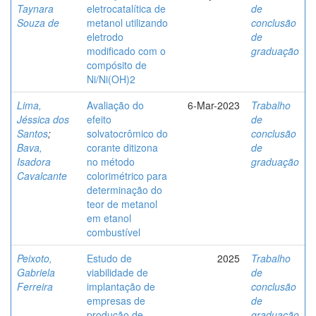
Taynara
eletrocatalítica de
de
Souza de
metanol utilizando
conclusão
eletrodo
de
modificado com o
graduação
compósito de
Ni/Ni(OH)2
Lima,
Avaliação do
6-Mar-2023
Trabalho
Jéssica dos
efeito
de
Santos
;
solvatocrômico do
conclusão
Bava,
corante ditizona
de
Isadora
no método
graduação
Cavalcante
colorimétrico para
determinação do
teor de metanol
em etanol
combustível
Peixoto,
Estudo de
2025
Trabalho
Gabriela
viabilidade de
de
Ferreira
implantação de
conclusão
empresas de
de
produção de
graduação