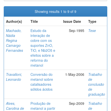
Showing results 1 to 9 of 9
Author(s)
Title
Issue Date
Type
Machado,
Estudo da
Sep-1995
Tese
Nádia
interação de
Regina
cobre com os
Camargo
suportes ZnO,
Fernandes
TiO, e Nb2O5 e
efeitos sobre a
reforma do
metanol
Travalloni,
Conversão do
1-May-2006
Trabalho
Leonardo
metanol sobre
de
catalisadores
conclusão
sólidos ácidos
de
graduação
Alves,
Produção de
Sep-2009
Trabalho
Carolina de
metanol a partir
de