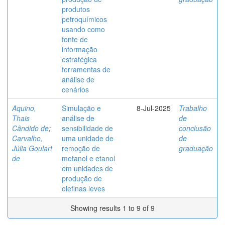
produtos
petroquímicos
usando como
fonte de
informação
estratégica
ferramentas de
análise de
cenários
Aquino,
Simulação e
8-Jul-2025
Trabalho
Thais
análise de
de
Cândido de
;
sensibilidade de
conclusão
Carvalho,
uma unidade de
de
Júlia Goulart
remoção de
graduação
de
metanol e etanol
em unidades de
produção de
olefinas leves
Showing results 1 to 9 of 9