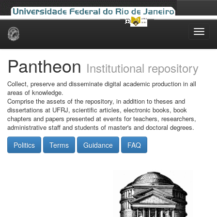
Skip
navigation
Pantheon
Institutional repository
Collect, preserve and disseminate digital academic production in all
areas of knowledge.
Comprise the assets of the repository, in addition to theses and
dissertations at UFRJ, scientific articles, electronic books, book
chapters and papers presented at events for teachers, researchers,
administrative staff and students of master's and doctoral degrees.
Politics
Terms
Guidance
FAQ