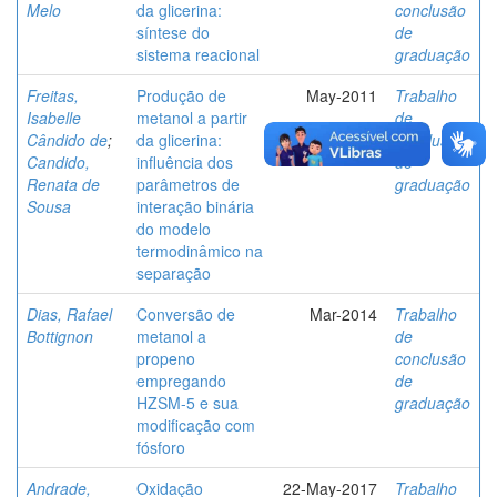
Melo
da glicerina:
conclusão
síntese do
de
sistema reacional
graduação
Freitas,
Produção de
May-2011
Trabalho
Isabelle
metanol a partir
de
Cândido de
;
da glicerina:
conclusão
Candido,
influência dos
de
Renata de
parâmetros de
graduação
Sousa
interação binária
do modelo
termodinâmico na
separação
Dias, Rafael
Conversão de
Mar-2014
Trabalho
Bottignon
metanol a
de
propeno
conclusão
empregando
de
HZSM-5 e sua
graduação
modificação com
fósforo
Andrade,
Oxidação
22-May-2017
Trabalho