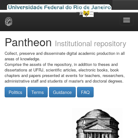
Skip
navigation
Pantheon
Institutional repository
Collect, preserve and disseminate digital academic production in all
areas of knowledge.
Comprise the assets of the repository, in addition to theses and
dissertations at UFRJ, scientific articles, electronic books, book
chapters and papers presented at events for teachers, researchers,
administrative staff and students of master's and doctoral degrees.
Politics
Terms
Guidance
FAQ