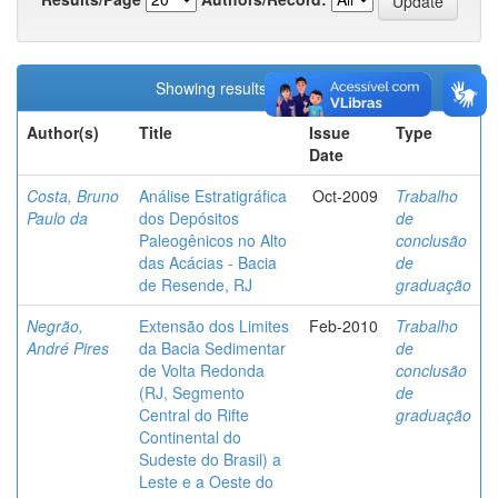
Showing results 1 to 4 of 4
Author(s)
Title
Issue
Type
Date
Costa, Bruno
Análise Estratigráfica
Oct-2009
Trabalho
Paulo da
dos Depósitos
de
Paleogênicos no Alto
conclusão
das Acácias - Bacia
de
de Resende, RJ
graduação
Negrão,
Extensão dos Limites
Feb-2010
Trabalho
André Pires
da Bacia Sedimentar
de
de Volta Redonda
conclusão
(RJ, Segmento
de
Central do Rifte
graduação
Continental do
Sudeste do Brasil) a
Leste e a Oeste do