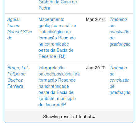
Gráben da Casa de
Pedra
Aguiar,
Mapeamento
Mar-2016
Trabalho
Lucas
geológico e análise
de
Gabriel Silva
litofaciológica da
conclusão
de
formação Resende
de
na extremidade
graduação
oeste da Bacia de
Resende (RJ)
Braga, Luiz
Interpretação
Jan-2017
Trabalho
Felipe de
paleodeposicional da
de
Queiroz
formação Resende
conclusão
Ferreira
na extremidade
de
oeste da Bacia de
graduação
Taubaté, município
de Jacareí/SP
Showing results 1 to 4 of 4