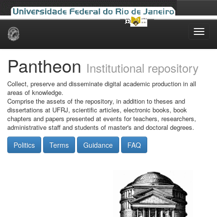
Skip
navigation
Pantheon
Institutional repository
Collect, preserve and disseminate digital academic production in all
areas of knowledge.
Comprise the assets of the repository, in addition to theses and
dissertations at UFRJ, scientific articles, electronic books, book
chapters and papers presented at events for teachers, researchers,
administrative staff and students of master's and doctoral degrees.
Politics
Terms
Guidance
FAQ