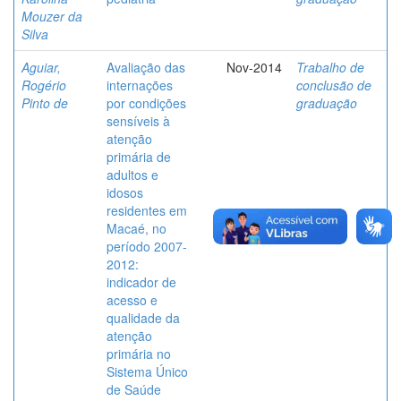
Mouzer da
Silva
Aguiar,
Avaliação das
Nov-2014
Trabalho de
Rogério
internações
conclusão de
Pinto de
por condições
graduação
sensíveis à
atenção
primária de
adultos e
idosos
residentes em
Macaé, no
período 2007-
2012:
indicador de
acesso e
qualidade da
atenção
primária no
Sistema Único
de Saúde