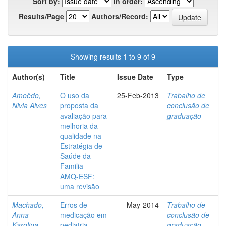
Sort by:
In order:
Results/Page
Authors/Record:
Showing results 1 to 9 of 9
Author(s)
Title
Issue Date
Type
Amoêdo,
O uso da
25-Feb-2013
Trabalho de
Nivia Alves
proposta da
conclusão de
avaliação para
graduação
melhoria da
qualidade na
Estratégia de
Saúde da
Familia –
AMQ-ESF:
uma revisão
Machado,
Erros de
May-2014
Trabalho de
Anna
medicação em
conclusão de
Karolina
pediatria
graduação