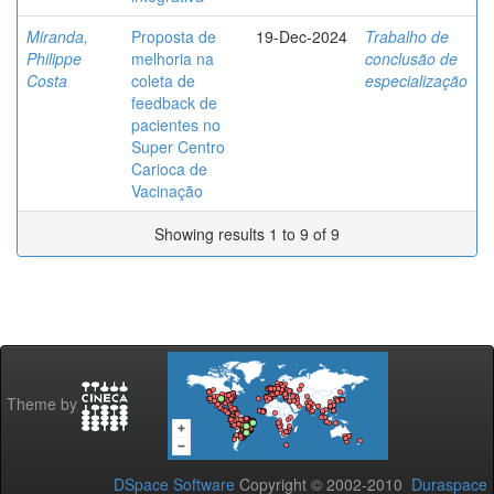
Miranda,
Proposta de
19-Dec-2024
Trabalho de
Philippe
melhoria na
conclusão de
Costa
coleta de
especialização
feedback de
pacientes no
Super Centro
Carioca de
Vacinação
Showing results 1 to 9 of 9
Theme by
DSpace Software
Copyright © 2002-2010
Duraspace