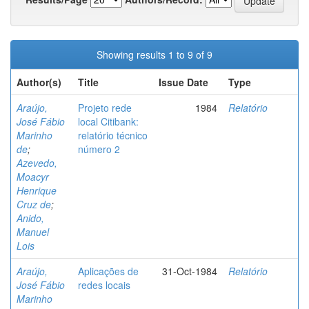
Showing results 1 to 9 of 9
Author(s)
Title
Issue Date
Type
Araújo,
Projeto rede
1984
Relatório
José Fábio
local Citibank:
Marinho
relatório técnico
de
;
número 2
Azevedo,
Moacyr
Henrique
Cruz de
;
Anido,
Manuel
Lois
Araújo,
Aplicações de
31-Oct-1984
Relatório
José Fábio
redes locais
Marinho