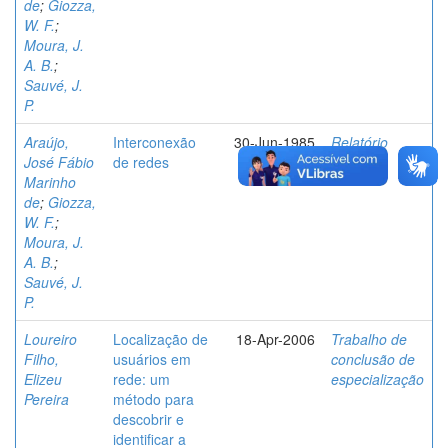
de
;
Giozza,
W. F.
;
Moura, J.
A. B.
;
Sauvé, J.
P.
Araújo,
Interconexão
30-Jun-1985
Relatório
José Fábio
de redes
Marinho
de
;
Giozza,
W. F.
;
Moura, J.
A. B.
;
Sauvé, J.
P.
Loureiro
Localização de
18-Apr-2006
Trabalho de
Filho,
usuários em
conclusão de
Elizeu
rede: um
especialização
Pereira
método para
descobrir e
identificar a