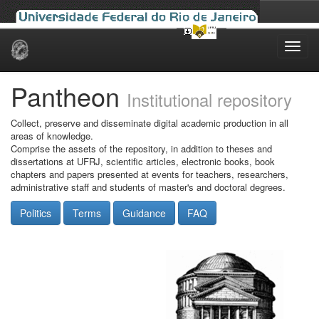
Skip
navigation
Pantheon
Institutional repository
Collect, preserve and disseminate digital academic production in all
areas of knowledge.
Comprise the assets of the repository, in addition to theses and
dissertations at UFRJ, scientific articles, electronic books, book
chapters and papers presented at events for teachers, researchers,
administrative staff and students of master's and doctoral degrees.
Politics
Terms
Guidance
FAQ