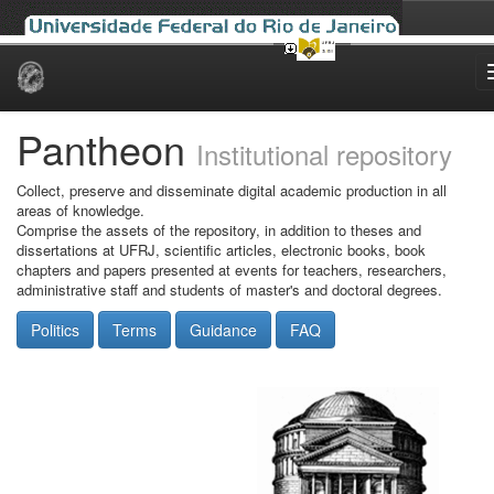
Skip
navigation
Pantheon
Institutional repository
Collect, preserve and disseminate digital academic production in all
areas of knowledge.
Comprise the assets of the repository, in addition to theses and
dissertations at UFRJ, scientific articles, electronic books, book
chapters and papers presented at events for teachers, researchers,
administrative staff and students of master's and doctoral degrees.
Politics
Terms
Guidance
FAQ