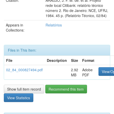
Citation:
ARAÚJO, J. F. M. de. et al. Projeto
rede local Citibank: relatório técnico
número 2. Rio de Janeiro: NCE, UFRJ,
1984. 45 p. (Relatório Técnico, 02/84)
Appears in
Relatórios
Collections:
Files in This Item:
File
Description
Size
Format
02_84_000827494.pdf
2.92
Adobe
View/O
MB
PDF
Show full item record
Recommend this item
View Statistics