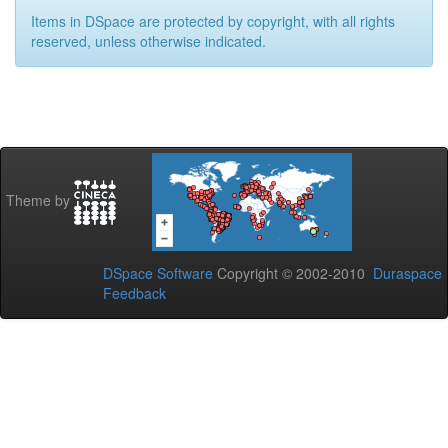
Items in DSpace are protected by copyright, with all rights
reserved, unless otherwise indicated.
Theme by
DSpace Software
Copyright © 2002-2010
Duraspace
Feedback