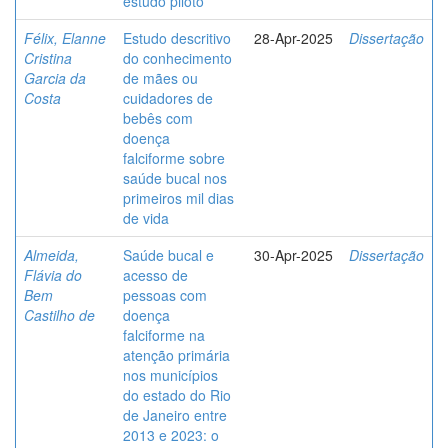
estudo piloto
Félix, Elanne
Estudo descritivo
28-Apr-2025
Dissertação
Cristina
do conhecimento
Garcia da
de mães ou
Costa
cuidadores de
bebês com
doença
falciforme sobre
saúde bucal nos
primeiros mil dias
de vida
Almeida,
Saúde bucal e
30-Apr-2025
Dissertação
Flávia do
acesso de
Bem
pessoas com
Castilho de
doença
falciforme na
atenção primária
nos municípios
do estado do Rio
de Janeiro entre
2013 e 2023: o