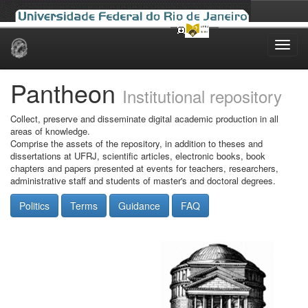
Skip
navigation
Pantheon
Institutional repository
Collect, preserve and disseminate digital academic production in all
areas of knowledge.
Comprise the assets of the repository, in addition to theses and
dissertations at UFRJ, scientific articles, electronic books, book
chapters and papers presented at events for teachers, researchers,
administrative staff and students of master's and doctoral degrees.
Politics
Terms
Guidance
FAQ