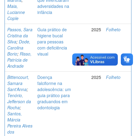
Martins
;
que vivenciaram
Maia,
adversidades na
Lucianne
infância
Cople
Passos, Sara
Guia prático de
2025
Folheto
Cristina da
higiene bucal
Silva
;
Dode,
para pessoas
Carolina
com deficiência
Borio
;
Risso,
visual
Patrícia de
Andrade
Bittencourt,
Doença
2025
Folheto
Samara
falciforme na
Sant’Anna
;
adolescência: um
Tenório,
guia prático para
Jefferson da
graduandos em
Rocha
;
odontologia
Santos,
Márcia
Pereira Alves
dos