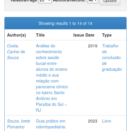
Showing results 1 to 14 of 14
Author(s)
Title
Issue Date
Type
Costa,
Análise do
2019
Trabalho
Carine de
conhecimento
de
Souza
sobre saúde
conclusão
bucal entre
de
alunos do ensino
graduação
médio e sua
relação com
panorama clínico
no bairro Santo
Antônio em
Paraíba do Sul –
RJ
Souza, Ivete
Guia prático em
2023
Livro
Pomarico
odontopediatria: