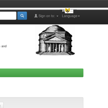
Sign on to:
Language
s and