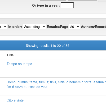
Or type in a year:
In order:
Results/Page
Authors/Record
Showing results 1 to 20 of 35
Title
Tempo no tempo
Homo, humus; fama, fumus; finis, cinis. o homem é terra, a fama 
fim é cinza ou risco de vida
Oito e vinte