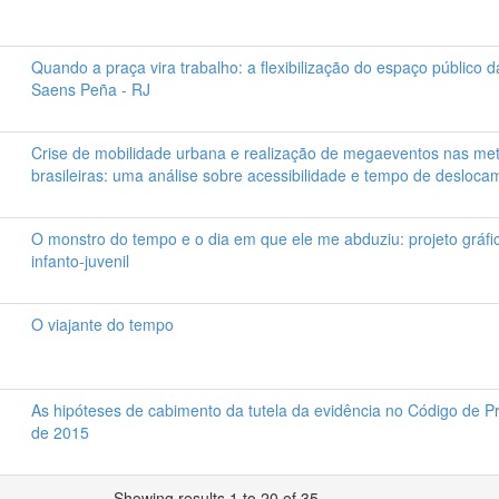
Quando a praça vira trabalho: a flexibilização do espaço público 
Saens Peña - RJ
Crise de mobilidade urbana e realização de megaeventos nas me
brasileiras: uma análise sobre acessibilidade e tempo de desloca
O monstro do tempo e o dia em que ele me abduziu: projeto gráfic
infanto-juvenil
O viajante do tempo
As hipóteses de cabimento da tutela da evidência no Código de Pr
de 2015
Showing results 1 to 20 of 35