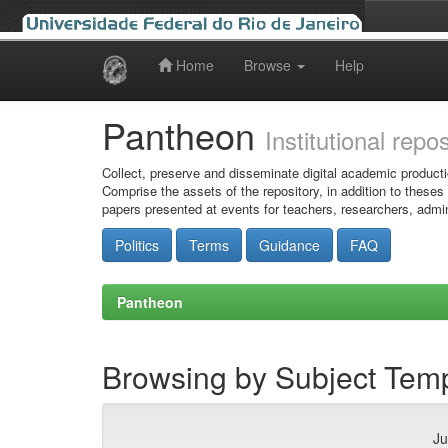
Home
Browse
Help
Skip
navigation
Pantheon
Institutional repo
Collect, preserve and disseminate digital academic producti
Comprise the assets of the repository, in addition to theses
papers presented at events for teachers, researchers, admin
Politics
Terms
Guidance
FAQ
Pantheon
Browsing by Subject Tem
Ju