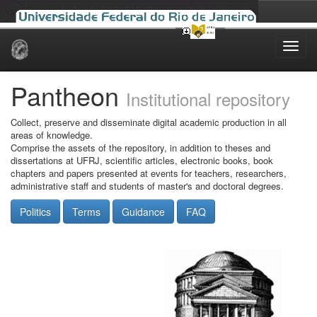
Skip
navigation
Pantheon
Institutional repository
Collect, preserve and disseminate digital academic production in all
areas of knowledge.
Comprise the assets of the repository, in addition to theses and
dissertations at UFRJ, scientific articles, electronic books, book
chapters and papers presented at events for teachers, researchers,
administrative staff and students of master's and doctoral degrees.
Politics
Terms
Guidance
FAQ