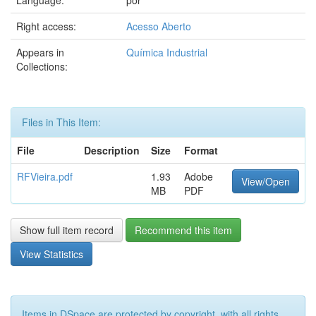
Language:
por
Right access:
Acesso Aberto
Appears in
Química Industrial
Collections:
Files in This Item:
File
Description
Size
Format
RFVieira.pdf
1.93
Adobe
View/Open
MB
PDF
Show full item record
Recommend this item
View Statistics
Items in DSpace are protected by copyright, with all rights