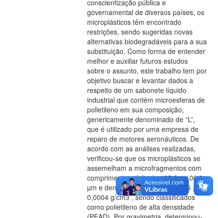
conscientização pública e
governamental de diversos países, os
microplásticos têm encontrado
restrições, sendo sugeridas novas
alternativas biodegradáveis para a sua
substituição. Como forma de entender
melhor e auxiliar futuros estudos
sobre o assunto, este trabalho tem por
objetivo buscar e levantar dados a
respeito de um sabonete líquido
industrial que contém microesferas de
polietileno em sua composição,
genericamente denominado de “L”,
que é utilizado por uma empresa de
reparo de motores aeronáuticos. De
acordo com as análises realizadas,
verificou-se que os microplásticos se
assemelham a microfragmentos com
comprimento médio de 195,2 ± 100,9
µm e densidade média de 0,9416 ±
0,0004 g/cm3 , sendo classificados
como polietileno de alta densidade
(PEAD). Por gravimetria, determinou-