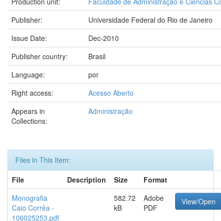
Production unit:
Faculdade de Administração e Ciências C
Publisher:
Universidade Federal do Rio de Janeiro
Issue Date:
Dec-2010
Publisher country:
Brasil
Language:
por
Right access:
Acesso Aberto
Appears in
Administração
Collections:
Files in This Item:
File
Description
Size
Format
Monografia
582.72
Adobe
View/Open
Caio Corrêa -
kB
PDF
106025253.pdf