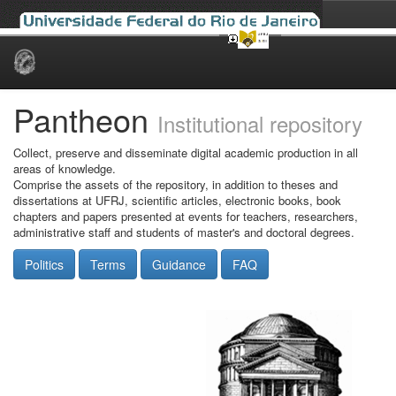
Skip
navigation
Pantheon
Institutional repository
Collect, preserve and disseminate digital academic production in all
areas of knowledge.
Comprise the assets of the repository, in addition to theses and
dissertations at UFRJ, scientific articles, electronic books, book
chapters and papers presented at events for teachers, researchers,
administrative staff and students of master's and doctoral degrees.
Politics
Terms
Guidance
FAQ