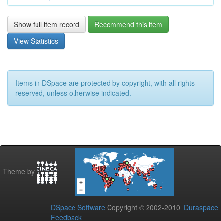
Show full item record
Recommend this item
View Statistics
Items in DSpace are protected by copyright, with all rights
reserved, unless otherwise indicated.
Theme by
DSpace Software
Copyright © 2002-2010
Duraspace
Feedback