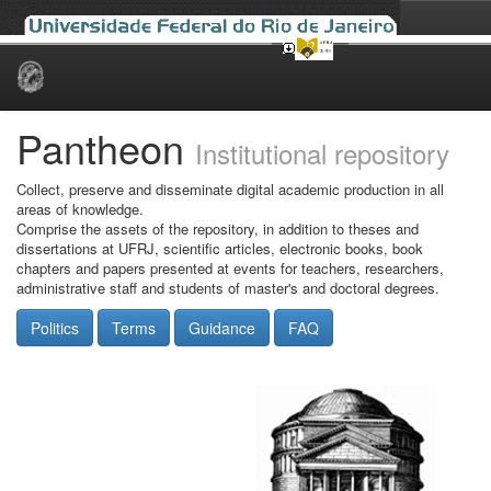
Skip
navigation
Pantheon
Institutional repository
Collect, preserve and disseminate digital academic production in all
areas of knowledge.
Comprise the assets of the repository, in addition to theses and
dissertations at UFRJ, scientific articles, electronic books, book
chapters and papers presented at events for teachers, researchers,
administrative staff and students of master's and doctoral degrees.
Politics
Terms
Guidance
FAQ