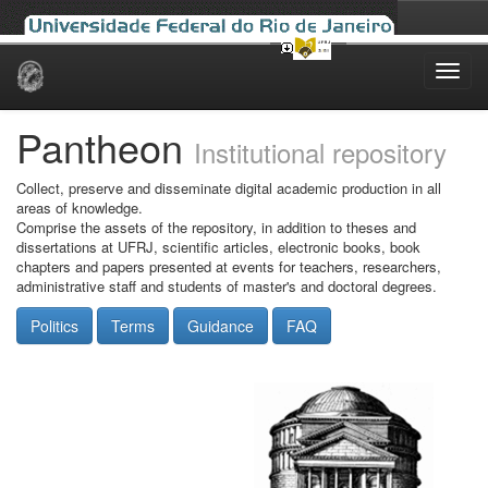
Skip
navigation
Pantheon
Institutional repository
Collect, preserve and disseminate digital academic production in all
areas of knowledge.
Comprise the assets of the repository, in addition to theses and
dissertations at UFRJ, scientific articles, electronic books, book
chapters and papers presented at events for teachers, researchers,
administrative staff and students of master's and doctoral degrees.
Politics
Terms
Guidance
FAQ