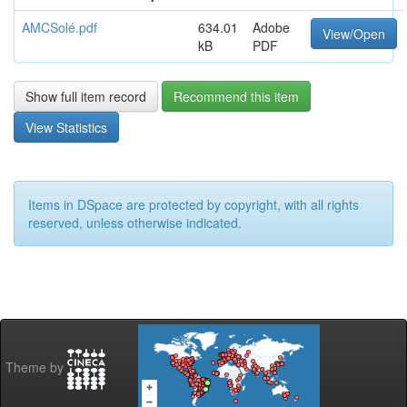
AMCSolé.pdf
634.01
Adobe
View/Open
kB
PDF
Show full item record
Recommend this item
View Statistics
Items in DSpace are protected by copyright, with all rights
reserved, unless otherwise indicated.
Theme by