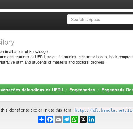
sitory
on in all areas of knowledge.
 and dissertations at UFRJ, scientific articles, electronic books, book chapter
istrative staff and students of master's and doctoral degrees.
ssertações defendidas na UFRJ
Engenharias
Engenharia Oc
his identifier to cite or link to this item:
http://hdl.handle.net/11
Share
Facebook
Email
Telegram
WhatsApp
X
LinkedIn