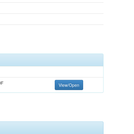
DF
View/Open