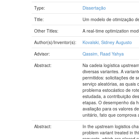
Type:
Dissertação
Title:
Um modelo de otimização de 
Other Titles:
A real-time optimization mode
Author(s)/Inventor(s):
Kovalski, Sidney Augusto
Advisor:
Qassim, Raad Yahya
Abstract:
Na cadeia logística upstrea
diversas variantes. A varian
permitidos: solicitações de 
serviço aleatórias, as quai
problema estocástico de rot
estudada, a contribuição de
etapas. O desempenho da heu
avaliação para os valores d
unitário, fato que comprova
Abstract:
In the upstream logistics cha
problem variant treated in t
requests, which are placed p