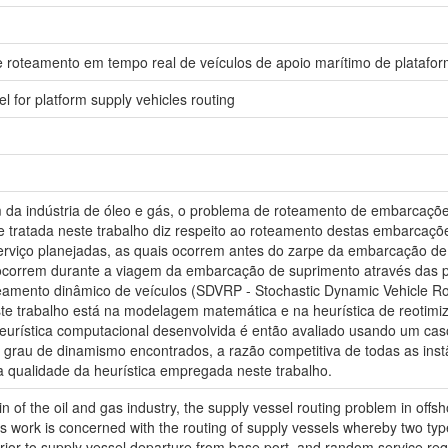
roteamento em tempo real de veículos de apoio marítimo de platafor
l for platform supply vehicles routing
m da indústria de óleo e gás, o problema de roteamento de embarcaçõe
te tratada neste trabalho diz respeito ao roteamento destas embarcações
serviço planejadas, as quais ocorrem antes do zarpe da embarcação de 
s ocorrem durante a viagem da embarcação de suprimento através das p
eamento dinâmico de veículos (SDVRP - Stochastic Dynamic Vehicle Ro
ste trabalho está na modelagem matemática e na heurística de reotimi
rística computacional desenvolvida é então avaliado usando um caso r
e grau de dinamismo encontrados, a razão competitiva de todas as inst
 a qualidade da heurística empregada neste trabalho.
in of the oil and gas industry, the supply vessel routing problem in of
his work is concerned with the routing of supply vessels whereby two ty
rior to supply vessel departure from base port, and random service requ