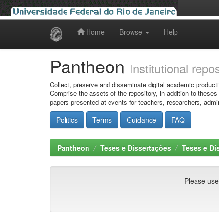
Home
Browse
Help
Skip
navigation
Pantheon
Institutional repo
Collect, preserve and disseminate digital academic producti
Comprise the assets of the repository, in addition to theses
papers presented at events for teachers, researchers, admin
Politics
Terms
Guidance
FAQ
Pantheon
Teses e Dissertações
Teses e Di
Please use t