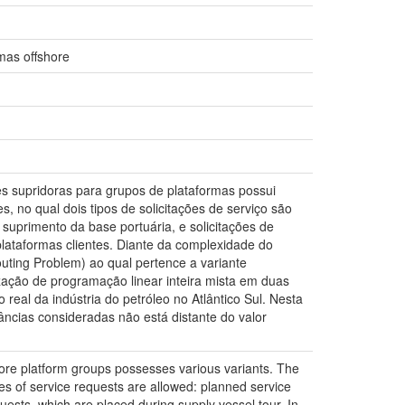
mas offshore
s supridoras para grupos de plataformas possui
, no qual dois tipos de solicitações de serviço são
suprimento da base portuária, e solicitações de
lataformas clientes. Diante da complexidade do
uting Problem) ao qual pertence a variante
zação de programação linear inteira mista em duas
eal da indústria do petróleo no Atlântico Sul. Nesta
âncias consideradas não está distante do valor
fshore platform groups possesses various variants. The
pes of service requests are allowed: planned service
ests, which are placed during supply vessel tour. In