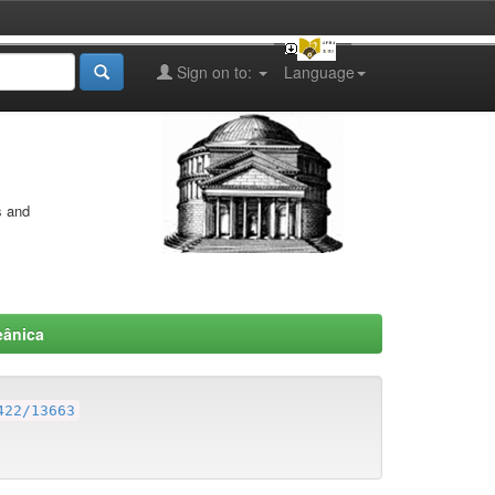
Sign on to:
Language
s and
eânica
422/13663