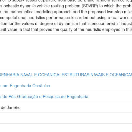
e stochastic dynamic vehicle routing problem (SDVRP) to which the probl
s in the mathematical modeling approach and the proposed two-step mix
 computational heuristics performance is carried out using a real world 
ation for the values of degree of dynamism that is encountered in industri
unit value, a fact that proves the quality of the heuristic employed in thi
ENHARIA NAVAL E OCEANICA::ESTRUTURAS NAVAIS E OCEANICA
o em Engenharia Oceânica
bra de Pós-Graduação e Pesquisa de Engenharia
 de Janeiro