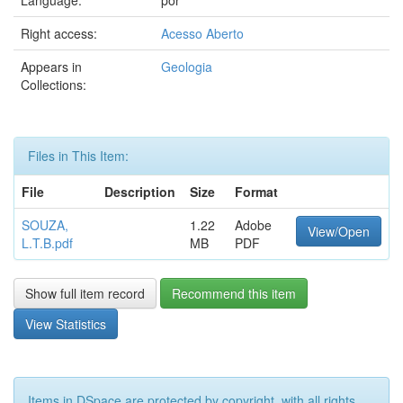
Language:
por
Right access:
Acesso Aberto
Appears in
Geologia
Collections:
Files in This Item:
File
Description
Size
Format
SOUZA,
1.22
Adobe
View/Open
L.T.B.pdf
MB
PDF
Show full item record
Recommend this item
View Statistics
Items in DSpace are protected by copyright, with all rights