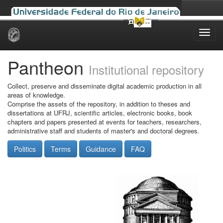
Skip
navigation
Pantheon
Institutional repository
Collect, preserve and disseminate digital academic production in all
areas of knowledge.
Comprise the assets of the repository, in addition to theses and
dissertations at UFRJ, scientific articles, electronic books, book
chapters and papers presented at events for teachers, researchers,
administrative staff and students of master's and doctoral degrees.
Politics
Terms
Guidance
FAQ