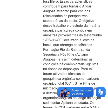
fossilífero. Essas características
contribuem para tornar o Andar
Alagoas atraente para estudos
relacionados às perspectivas
exploratórias da bacia. O objetivo
desse trabalho é o estudo da matéria
orgânica particulada contida em
amostras provenientes do testemunho
1-PS-06-CE, localizado à leste da
bacia, que abrange os folhelhos
Formação Rio da Batateira, da
Sequência Pós-Rifte (Aptiano -
Alagoas), e assim determinar as
condições paleoambientais vigentes
na época de deposição. Para tal,
foram utilizadas técnicas de
geoquímica orgânica como: carbono
orgânico total (COT, ST e RI) e de
microscopia óptica (palinofácies) para
a determinação das variações
organofaciológicas ao longo da seção
sedimentar Aptiana estudada. Os
teores de COT variaram entre 0,36 e