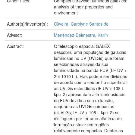
Other Titles:
Compact ultraviolet luminous galaxies:
analysis of their properties and
environment
Author(s)/Inventor(s):
Oliveira, Carolyne Santos de
Advisor:
Menéndez-Delmestre, Karín
Abstract:
O telescópio espacial GALEX
descobriu uma população de galáxias
luminosas no UV (UVLGs) que foram
selecionadas através da sua
luminosidade na banda FUV (LF UV >
2 × 1010 L ). Elas podem ser divididas
de acordo com o seu brilho superficial:
as UVLGs estendidas (IF UV < 108 L
kpc−2) apresentam alta luminosidade
no FUV devido a sua extensão,
enquanto as UVLGs compactas
(cUVLGs; IF UV > 108 L kpc−2) se
distinguem por ter uma alta taxa de
formação estelar em regiões
relativamente compactas. Dentre as