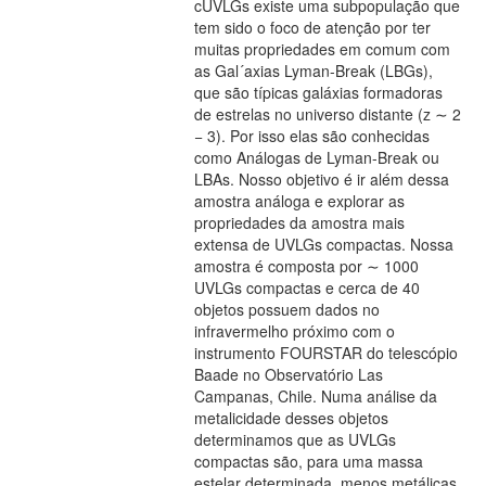
cUVLGs existe uma subpopulação que
tem sido o foco de atenção por ter
muitas propriedades em comum com
as Gal´axias Lyman-Break (LBGs),
que são típicas galáxias formadoras
de estrelas no universo distante (z ∼ 2
− 3). Por isso elas são conhecidas
como Análogas de Lyman-Break ou
LBAs. Nosso objetivo é ir além dessa
amostra análoga e explorar as
propriedades da amostra mais
extensa de UVLGs compactas. Nossa
amostra é composta por ∼ 1000
UVLGs compactas e cerca de 40
objetos possuem dados no
infravermelho próximo com o
instrumento FOURSTAR do telescópio
Baade no Observatório Las
Campanas, Chile. Numa análise da
metalicidade desses objetos
determinamos que as UVLGs
compactas são, para uma massa
estelar determinada, menos metálicas