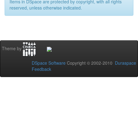
Items in DSpace are protected by copyright, with all rights
reserved, unless otherwise indicated.
Theme by
DSpace Software
Copyright © 2002-2010
Duraspace
Feedback