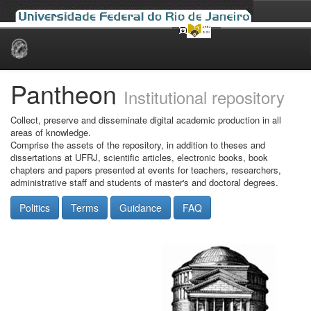
Skip
navigation
Pantheon
Institutional repository
Collect, preserve and disseminate digital academic production in all
areas of knowledge.
Comprise the assets of the repository, in addition to theses and
dissertations at UFRJ, scientific articles, electronic books, book
chapters and papers presented at events for teachers, researchers,
administrative staff and students of master's and doctoral degrees.
Politics
Terms
Guidance
FAQ