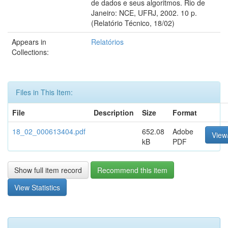
de dados e seus algoritmos. Rio de
Janeiro: NCE, UFRJ, 2002. 10 p.
(Relatório Técnico, 18/02)
Appears in
Relatórios
Collections:
Files in This Item:
File
Description
Size
Format
18_02_000613404.pdf
652.08
Adobe
View
kB
PDF
Show full item record
Recommend this item
View Statistics