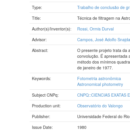
Type:
Trabalho de conclusão de g
Title:
Técnica de filtragem na Ast
Author(s)/Inventor(s):
Rossi, Ormis Durval
Advisor:
Campos, José Adolfo Snajda
Abstract:
O presente projeto trata da 
convolução. É apresentada a
método dos mínimos quadrado
de janeiro de 1977.
Keywords:
Fotometria astronômica
Astronomical photometry
Subject CNPq:
CNPQ::CIENCIAS EXATAS 
Production unit:
Observatório do Valongo
Publisher:
Universidade Federal do Rio
Issue Date:
1980