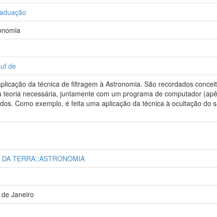
raduação
ronomia
uf de
aplicação da técnica de filtragem à Astronomia. São recordados concei
 teoria necessária, juntamente com um programa de computador (apêndi
s. Como exemplo, é feita uma aplicação da técnica à ocultação do saté
E DA TERRA::ASTRONOMIA
 de Janeiro