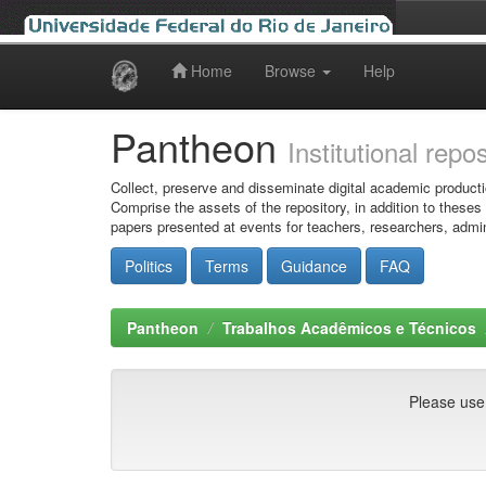
Home
Browse
Help
Skip
navigation
Pantheon
Institutional repo
Collect, preserve and disseminate digital academic producti
Comprise the assets of the repository, in addition to theses
papers presented at events for teachers, researchers, admin
Politics
Terms
Guidance
FAQ
Pantheon
Trabalhos Acadêmicos e Técnicos
Please use t