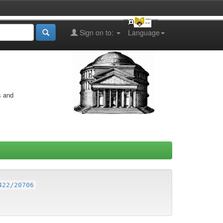
Sign on to:
Language
s and
422/20706