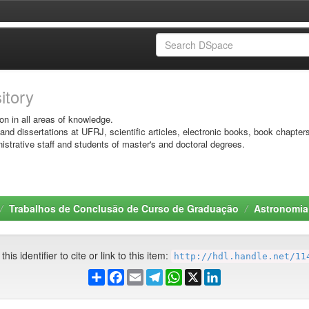
sitory
on in all areas of knowledge.
 and dissertations at UFRJ, scientific articles, electronic books, book chapter
istrative staff and students of master's and doctoral degrees.
Trabalhos de Conclusão de Curso de Graduação
Astronomia
his identifier to cite or link to this item:
http://hdl.handle.net/11
Share
Facebook
Email
Telegram
WhatsApp
X
LinkedIn