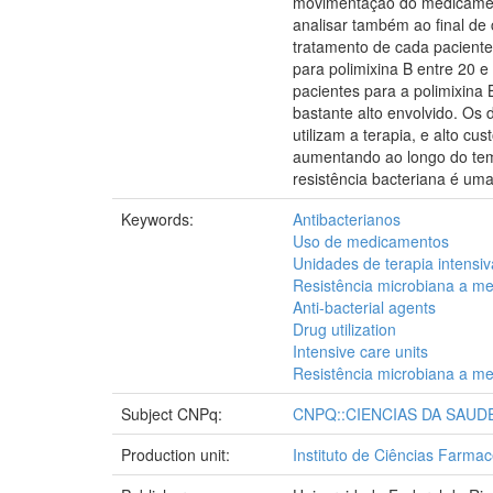
movimentação do medicamento
analisar também ao final de 
tratamento de cada pacient
para polimixina B entre 20 
pacientes para a polimixina
bastante alto envolvido. Os
utilizam a terapia, e alto c
aumentando ao longo do temp
resistência bacteriana é um
Keywords:
Antibacterianos
Uso de medicamentos
Unidades de terapia intensiv
Resistência microbiana a m
Anti-bacterial agents
Drug utilization
Intensive care units
Resistência microbiana a m
Subject CNPq:
CNPQ::CIENCIAS DA SAUD
Production unit:
Instituto de Ciências Farmac