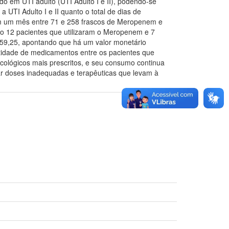
 em UTI adulto (UTI Adulto I e II), podendo-se
UTI Adulto I e II quanto o total de dias de
m um mês entre 71 e 258 frascos de Meropenem e
mo 12 pacientes que utilizaram o Meropenem e 7
.659,25, apontando que há um valor monetário
ntidade de medicamentos entre os pacientes que
acológicos mais prescritos, e seu consumo continua
ar doses inadequadas e terapêuticas que levam à