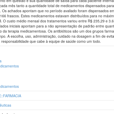
 em questão e sua quantidade de saída para cada paciente internado
cada mês tanto a quantidade total de medicamentos dispensados para a 
e. Os achados apontam que no período avaliado foram dispensados e
e 166 frascos. Estes medicamentos estavam distribuídos para no máxi
 B. O custo médio mensal dos tratamentos variou entre R$ 235,29 e 3
 dados iniciais apontam para a não apresentação de padrão entre qua
usto da terapia medicamentosa. Os antibióticos são um dos grupos farm
o. A escolha, uso, administração, cuidado na dosagem a fim de evit
a responsabilidade que cabe à equipe de saúde como um todo.
a
edicamentos
edicamentos
E::FARMACIA
êuticas