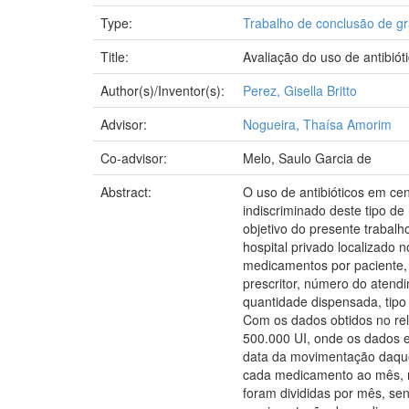
Type:
Trabalho de conclusão de g
Title:
Avaliação do uso de antibiót
Author(s)/Inventor(s):
Perez, Gisella Britto
Advisor:
Nogueira, Thaísa Amorim
Co-advisor:
Melo, Saulo Garcia de
Abstract:
O uso de antibióticos em cen
indiscriminado deste tipo d
objetivo do presente trabal
hospital privado localizado
medicamentos por paciente,
prescritor, número do aten
quantidade dispensada, tipo 
Com os dados obtidos no rel
500.000 UI, onde os dados e
data da movimentação daque
cada medicamento ao mês, n
foram divididas por mês, s