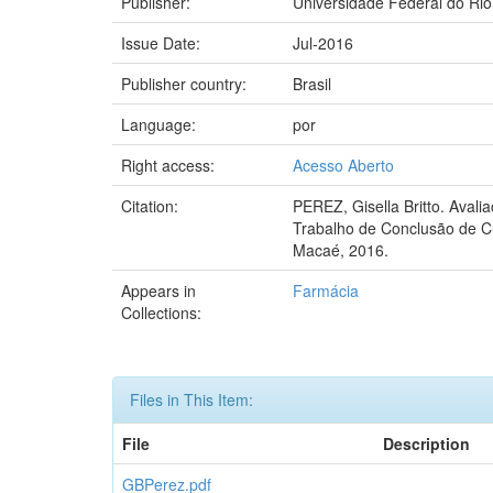
Publisher:
Universidade Federal do Rio
Issue Date:
Jul-2016
Publisher country:
Brasil
Language:
por
Right access:
Acesso Aberto
Citation:
PEREZ, Gisella Britto. Avali
Trabalho de Conclusão de C
Macaé, 2016.
Appears in
Farmácia
Collections:
Files in This Item:
File
Description
GBPerez.pdf