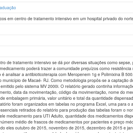
raduação
icos em centro de tratamento intensivo em um hospital privado do nort
tro de tratamento intensivo se dá por diversas situações como sepse, pr
e medicamento poderá trazer a comunidade prejuízos como resistência m
ho é analisar a antibioticoterapia com Meropenem 1g e Polimixina B 50
 no município de Macaé- RJ. Como metodologia propôs-se a captação do
 emitido pelo sistema MV 2000i. O relatório gerado continha informa
dimento, data da movimentação, código da movimentação, nome do me
de embalagem primária, valor unitário e total da quantidade dispensada
atório foram organizados em tabelas no programa Excel, uma para o a
ssenciais retirados do relatório para produção das tabelas foram o no
le medicamento para UTI Adulto, quantidade dos medicamentos dispen
úmero médio de frascos de medicamentos por pacientes e preço médio
endo eles outubro de 2015, novembro de 2015, dezembro de 2015 e jan