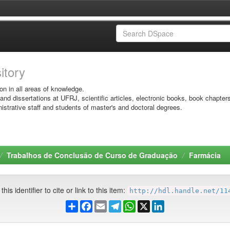
sitory
on in all areas of knowledge.
 and dissertations at UFRJ, scientific articles, electronic books, book chapter
istrative staff and students of master's and doctoral degrees.
Trabalhos de Conclusão de Curso de Graduação
Farmácia
his identifier to cite or link to this item:
http://hdl.handle.net/11
Share
Facebook
Email
Telegram
WhatsApp
X
LinkedIn