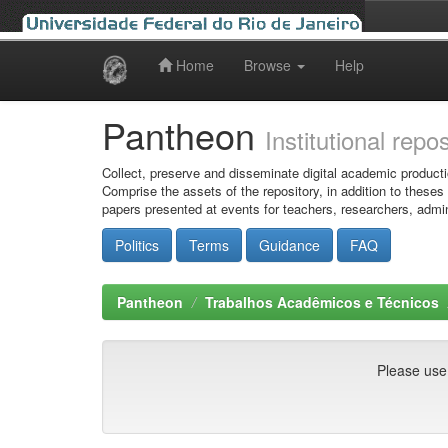
Home
Browse
Help
Skip
navigation
Pantheon
Institutional repo
Collect, preserve and disseminate digital academic producti
Comprise the assets of the repository, in addition to theses
papers presented at events for teachers, researchers, admin
Politics
Terms
Guidance
FAQ
Pantheon
Trabalhos Acadêmicos e Técnicos
Please use t