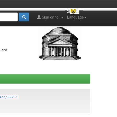
Sign on to:
Language
s and
422/22251