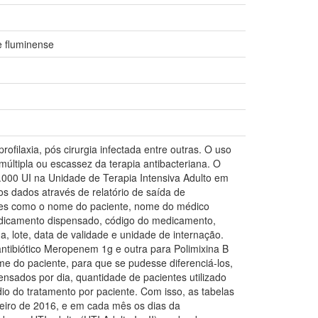
e fluminense
ofilaxia, pós cirurgia infectada entre outras. O uso
últipla ou escassez da terapia antibacteriana. O
0.000 UI na Unidade de Terapia Intensiva Adulto em
s dados através de relatório de saída de
ções como o nome do paciente, nome do médico
dicamento dispensado, código do medicamento,
, lote, data de validade e unidade de internação.
ntibiótico Meropenem 1g e outra para Polimixina B
me do paciente, para que se pudesse diferenciá-los,
sados por dia, quantidade de pacientes utilizado
 do tratamento por paciente. Com isso, as tabelas
eiro de 2016, e em cada mês os dias da