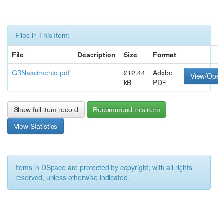
Files in This Item:
File
Description
Size
Format
GBNascimento.pdf
212.44
Adobe
View/Op
kB
PDF
Show full item record
Recommend this item
View Statistics
Items in DSpace are protected by copyright, with all rights
reserved, unless otherwise indicated.