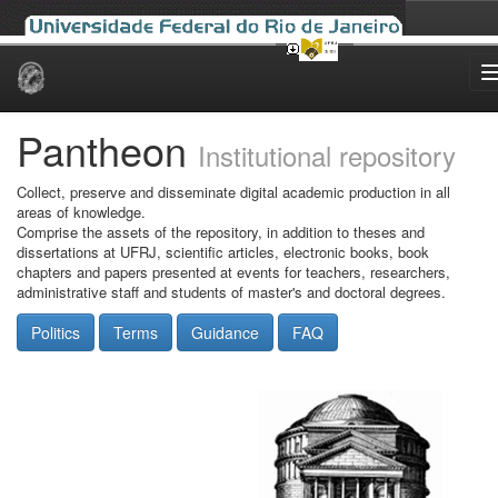
Skip
navigation
Pantheon
Institutional repository
Collect, preserve and disseminate digital academic production in all
areas of knowledge.
Comprise the assets of the repository, in addition to theses and
dissertations at UFRJ, scientific articles, electronic books, book
chapters and papers presented at events for teachers, researchers,
administrative staff and students of master's and doctoral degrees.
Politics
Terms
Guidance
FAQ