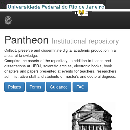
Skip
navigation
Pantheon
Institutional repository
Collect, preserve and disseminate digital academic production in all
areas of knowledge.
Comprise the assets of the repository, in addition to theses and
dissertations at UFRJ, scientific articles, electronic books, book
chapters and papers presented at events for teachers, researchers,
administrative staff and students of master's and doctoral degrees.
Politics
Terms
Guidance
FAQ