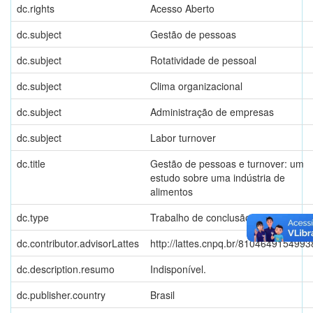
dc.rights
Acesso Aberto
dc.subject
Gestão de pessoas
dc.subject
Rotatividade de pessoal
dc.subject
Clima organizacional
dc.subject
Administração de empresas
dc.subject
Labor turnover
dc.title
Gestão de pessoas e turnover: um
estudo sobre uma indústria de
alimentos
dc.type
Trabalho de conclusão de graduaçã
dc.contributor.advisorLattes
http://lattes.cnpq.br/810464915499
dc.description.resumo
Indisponível.
dc.publisher.country
Brasil