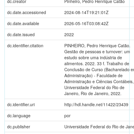
dc.creator
Pinheiro, Pedro Henrique Catão
dc.date.accessioned
2024-08-14T19:21:01Z
dc.date.available
2026-05-16T03:08:42Z
dc.date.issued
2022
dc.identifier.citation
PINHEIRO, Pedro Henrique Catão.
Gestão de pessoas e turnover: um
estudo sobre uma indústria de
alimentos. 2022. 33 f. Trabalho de
Conclusão de Curso (Bacharelado 
Administração) - Faculdade de
Administração e Ciências Contábeis,
Universidade Federal do Rio de
Janeiro, Rio de Janeiro, 2022.
dc.identifier.uri
http://hdl.handle.net/11422/23439
dc.language
por
dc.publisher
Universidade Federal do Rio de Jane