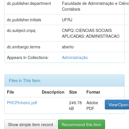
dc.publisher.department
Faculdade de Administração e Ciênc
Contábeis
dc.publisher.initials
UFRJ
dc.subject.cnpq
CNPQ::CIENCIAS SOCIAIS
APLICADAS::ADMINISTRACAO
dc.embargo.terms
aberto
Appears in Collections:
Administração
Files in This Item:
File
Description
Size
Format
PHCPinheiro.pdf
249.78
Adobe
View/Open
kB
PDF
Show simple item record
Recommend this item