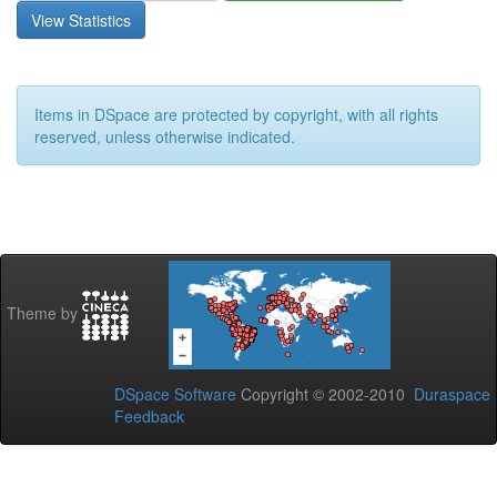
View Statistics
Items in DSpace are protected by copyright, with all rights
reserved, unless otherwise indicated.
Theme by
DSpace Software
Copyright © 2002-2010
Duraspace
Feedback