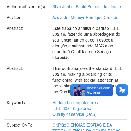
Author(s)/Inventor(s):
Silva Junior, Paulo Pompei de Lima e
Advisor:
Azevedo, Moacyr Henrique Cruz de
Abstract:
Este trabalho analisa o padrão IEEE
802.16, fazendo uma abordagem do
seu funcionamento, com especial
atenção a subcamada MAC e ao
suporte à Qualidade de Serviço
oferecido.
Abstract:
This work analyzes the standard IEEE
802.16, making a boarding of its
functioning, with special attention at
the sublayer MAC and the support to
the Quality of Service offered.
Keywords:
Redes de computadores
IEEE 802.16 (padrão)
Quality of service (QoS)
Subject CNPq:
CNPQ::CIENCIAS EXATAS E DA
TERRA::CIENCIA DA COMPUTACAO