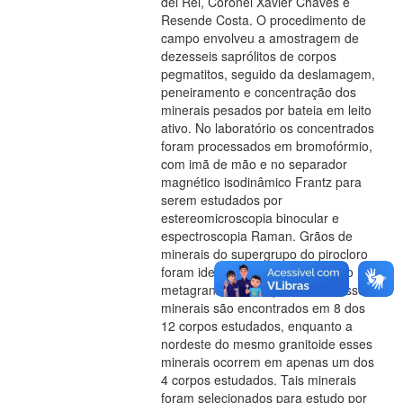
del Rei, Coronel Xavier Chaves e
Resende Costa. O procedimento de
campo envolveu a amostragem de
dezesseis saprólitos de corpos
pegmatitos, seguido da deslamagem,
peneiramento e concentração dos
minerais pesados por bateia em leito
ativo. No laboratório os concentrados
foram processados em bromofórmio,
com imã de mão e no separador
magnético isodinâmico Frantz para
serem estudados por
estereomicroscopia binocular e
espectroscopia Raman. Grãos de
minerais do supergrupo do pirocloro
foram identificados a sudoeste do
metagranitoide Ritápolis, onde esses
minerais são encontrados em 8 dos
12 corpos estudados, enquanto a
nordeste do mesmo granitoide esses
minerais ocorrem em apenas um dos
4 corpos estudados. Tais minerais
foram selecionados para estudo por