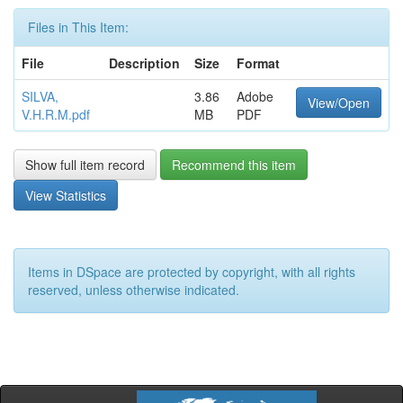
Files in This Item:
File
Description
Size
Format
SILVA,
3.86
Adobe
View/Open
V.H.R.M.pdf
MB
PDF
Show full item record
Recommend this item
View Statistics
Items in DSpace are protected by copyright, with all rights
reserved, unless otherwise indicated.