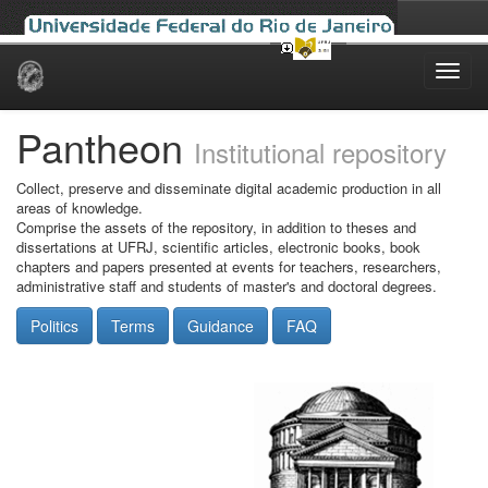
Skip
navigation
Pantheon
Institutional repository
Collect, preserve and disseminate digital academic production in all
areas of knowledge.
Comprise the assets of the repository, in addition to theses and
dissertations at UFRJ, scientific articles, electronic books, book
chapters and papers presented at events for teachers, researchers,
administrative staff and students of master's and doctoral degrees.
Politics
Terms
Guidance
FAQ