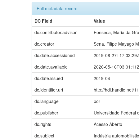
Full metadata record
DC Field
Value
dc.contributor.advisor
Fonseca, Maria da Gr
dc.creator
Sena, Filipe Mayago 
dc.date.accessioned
2019-08-27T17:03:29
dc.date.available
2026-05-16T03:01:11
dc.date.issued
2019-04
dc.identifier.uri
http://hdl.handle.net/
dc.language
por
dc.publisher
Universidade Federal d
dc.rights
Acesso Aberto
dc.subject
Indústria automobilíst