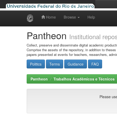
Home
Browse
Help
Skip
navigation
Pantheon
Institutional repo
Collect, preserve and disseminate digital academic producti
Comprise the assets of the repository, in addition to theses
papers presented at events for teachers, researchers, admin
Politics
Terms
Guidance
FAQ
Pantheon
Trabalhos Acadêmicos e Técnicos
Please use 