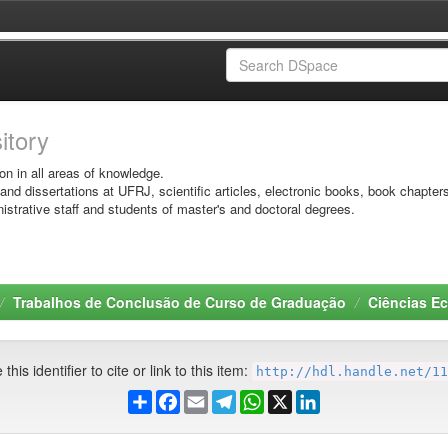
sitory
on in all areas of knowledge.
 and dissertations at UFRJ, scientific articles, electronic books, book chapter
istrative staff and students of master's and doctoral degrees.
Trabalhos de Conclusão de Curso de Graduação
Ciências E
this identifier to cite or link to this item:
http://hdl.handle.net/11
Share
Facebook
Email
Telegram
WhatsApp
X
LinkedIn