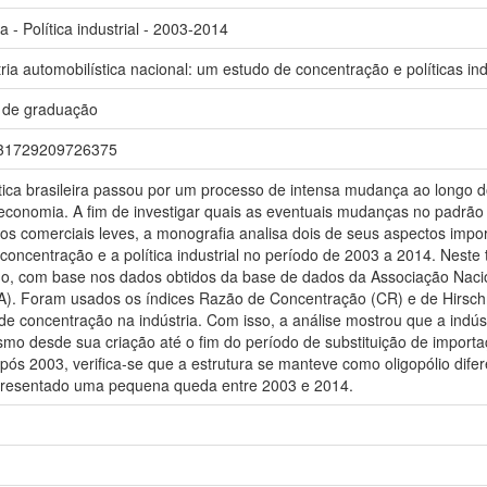
a - Política industrial - 2003-2014
a automobilística nacional: um estudo de concentração e políticas ind
 de graduação
/6131729209726375
stica brasileira passou por um processo de intensa mudança ao longo 
conomia. A fim de investigar quais as eventuais mudanças no padrão 
os comerciais leves, a monografia analisa dois de seus aspectos import
concentração e a política industrial no período de 2003 a 2014. Neste t
 com base nos dados obtidos da base de dados da Associação Nacion
. Foram usados os índices Razão de Concentração (CR) e de Hirschm
e concentração na indústria. Com isso, a análise mostrou que a indúst
ismo desde sua criação até o fim do período de substituição de importa
 pós 2003, verifica-se que a estrutura se manteve como oligopólio dife
presentado uma pequena queda entre 2003 e 2014.