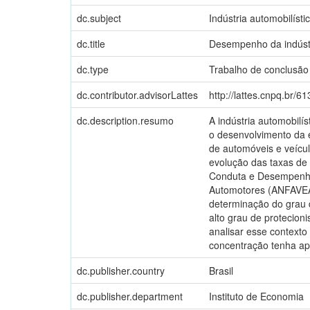
dc.subject
Indústria automobilístic
dc.title
Desempenho da indústri
dc.type
Trabalho de conclusão
dc.contributor.advisorLattes
http://lattes.cnpq.br
dc.description.resumo
A indústria automobilí
o desenvolvimento da e
de automóveis e veícul
evolução das taxas de 
Conduta e Desempenho,
Automotores (ANFAVEA)
determinação do grau d
alto grau de protecion
analisar esse contexto
concentração tenha a
dc.publisher.country
Brasil
dc.publisher.department
Instituto de Economia