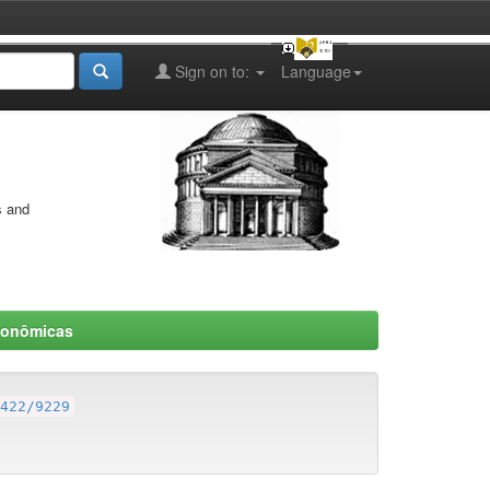
Sign on to:
Language
s and
conômicas
422/9229