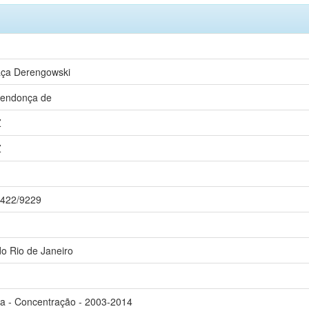
aça Derengowski
Mendonça de
Z
Z
11422/9229
o Rio de Janeiro
ica - Concentração - 2003-2014