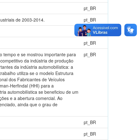
pt_BR
ustriais de 2003-2014.
pt_BR
pt_BR
pt_BR
do tempo e se mostrou importante para
pt_BR
competitivo da indústria de produção
antes da indústria automobilística: a
rabalho utiliza-se o modelo Estrutura
al dos Fabricantes de Veículos
an-Herfindal (HHI) para a
ria automobilística se beneficiou de um
ções e a abertura comercial. Ao
renciado, ainda que o grau de
pt_BR
pt_BR