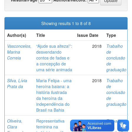
Showing results 1 to 8 of 8
Author(s)
Title
Issue Date
Type
Vasconcelos,
“Ajude sua alteza!”:
2018
Trabalho
Marina
desvendando
de
Correia
contos de fadas e
conclusão
a concepção de
de
uma série animada
graduação
Silva, Lívia
Maria Felipa - uma
2018
Trabalho
Prata da
heroína baiana: a
de
história ilustrada
conclusão
da heroína da
de
independência do
graduação
Brasil na Bahia
Oliveira,
Representativa
2019
Trabalho
Clara
feminina na
de