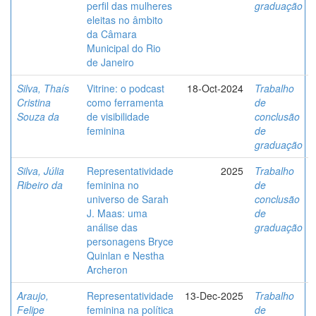
perfil das mulheres
graduação
eleitas no âmbito
da Câmara
Municipal do Rio
de Janeiro
Silva, Thaís
Vitrine: o podcast
18-Oct-2024
Trabalho
Cristina
como ferramenta
de
Souza da
de visibilidade
conclusão
feminina
de
graduação
Silva, Júlia
Representatividade
2025
Trabalho
Ribeiro da
feminina no
de
universo de Sarah
conclusão
J. Maas: uma
de
análise das
graduação
personagens Bryce
Quinlan e Nestha
Archeron
Araujo,
Representatividade
13-Dec-2025
Trabalho
Felipe
feminina na política
de