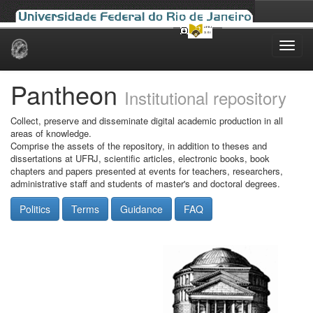
Skip
navigation
Pantheon
Institutional repository
Collect, preserve and disseminate digital academic production in all
areas of knowledge.
Comprise the assets of the repository, in addition to theses and
dissertations at UFRJ, scientific articles, electronic books, book
chapters and papers presented at events for teachers, researchers,
administrative staff and students of master's and doctoral degrees.
Politics
Terms
Guidance
FAQ