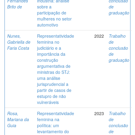
Fernandes
indústria: análise
conclusão
Brito de
sobre a
de
participação de
graduação
mulheres no setor
automotivo
Nunes,
Representatividade
2022
Trabalho
Gabriella de
feminina no
de
Faria Costa
judiciário e a
conclusão
importância da
de
construção
graduação
argumentativa de
ministras do STJ:
uma análise
jurisprudencial a
partir de casos de
estupro de não
vulneráveis
Rosa,
Representatividade
2023
Trabalho
Mariana da
feminina na
de
Guia
política: um
conclusão
levantamento do
de