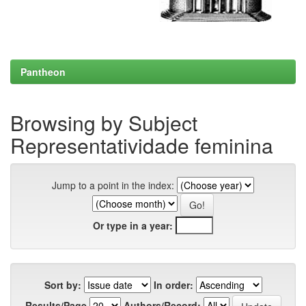
Pantheon
Browsing by Subject
Representatividade feminina
Jump to a point in the index:
Or type in a year:
Sort by:
In order:
Results/Page
Authors/Record: