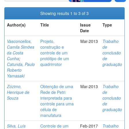
Showing results 1 to 3 of 3
Author(s)
Title
Issue
Type
Date
Vasconcellos,
Projeto,
Mar-2013
Trabalho
Camila Simões
construção e
de
da Costa
controle de um
conclusão
Cunha
;
protótipo de um
de
Catunda, Paulo
quadrirrotor
graduação
Roberto
Yamasaki
Zózimo,
Obtenção de uma
Mar-2013
Trabalho
Henrique de
Rede de Petri
de
Souza
interpretada para
conclusão
controle para uma
de
célula de
graduação
manufatura
Silva, Luís
Controle de um
Feb-2017
Trabalho