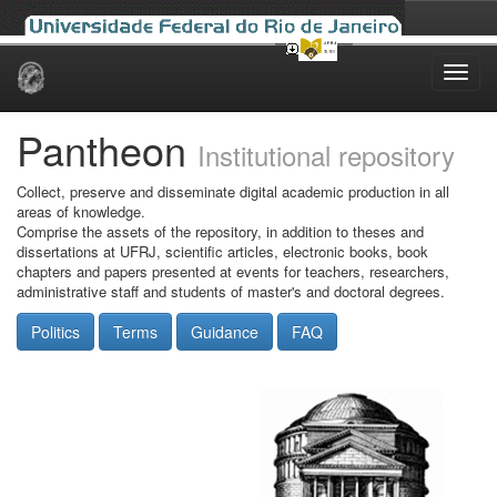
Skip
navigation
Pantheon
Institutional repository
Collect, preserve and disseminate digital academic production in all
areas of knowledge.
Comprise the assets of the repository, in addition to theses and
dissertations at UFRJ, scientific articles, electronic books, book
chapters and papers presented at events for teachers, researchers,
administrative staff and students of master's and doctoral degrees.
Politics
Terms
Guidance
FAQ