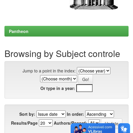
Pantheon
Browsing by Subject controle
Jump to a point in the index:
Or type in a year:
Sort by:
In order:
Results/Page
Authors/Record: