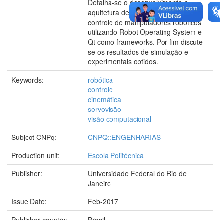
Detalha-se o desenvolvimento e
aquitetura de um software para
controle de manipuladores robóticos
utilizando Robot Operating System e
Qt como frameworks. Por fim discute-
se os resultados de simulação e
experimentais obtidos.
Keywords:
robótica
controle
cinemática
servovisão
visão computacional
Subject CNPq:
CNPQ::ENGENHARIAS
Production unit:
Escola Politécnica
Publisher:
Universidade Federal do Rio de
Janeiro
Issue Date:
Feb-2017
Publisher country:
Brasil