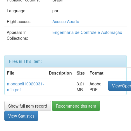
Language:
por
Right access:
Acesso Aberto
Appears in
Engenharia de Controle e Automação
Collections:
Files in This Item:
File
Description
Size
Format
monopoli10020031-
3.21
Adobe
View/Ope
min.pdf
MB
PDF
Show full item record
Recommend this item
View Statistics