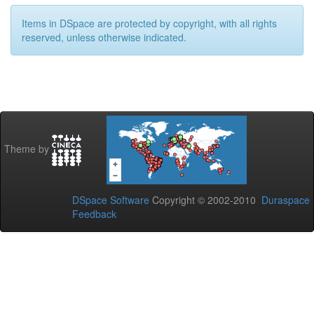
Items in DSpace are protected by copyright, with all rights
reserved, unless otherwise indicated.
Theme by
DSpace Software
Copyright © 2002-2010
Duraspace
Feedback