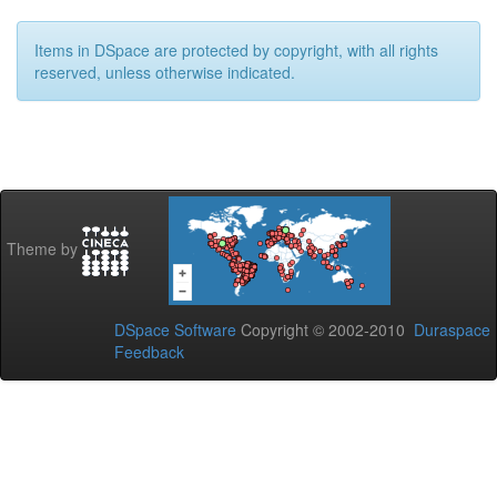
Items in DSpace are protected by copyright, with all rights
reserved, unless otherwise indicated.
Theme by
DSpace Software
Copyright © 2002-2010
Duraspace
Feedback