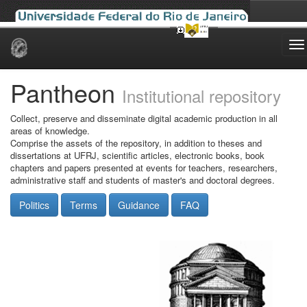
Skip
navigation
Pantheon
Institutional repository
Collect, preserve and disseminate digital academic production in all
areas of knowledge.
Comprise the assets of the repository, in addition to theses and
dissertations at UFRJ, scientific articles, electronic books, book
chapters and papers presented at events for teachers, researchers,
administrative staff and students of master's and doctoral degrees.
Politics
Terms
Guidance
FAQ