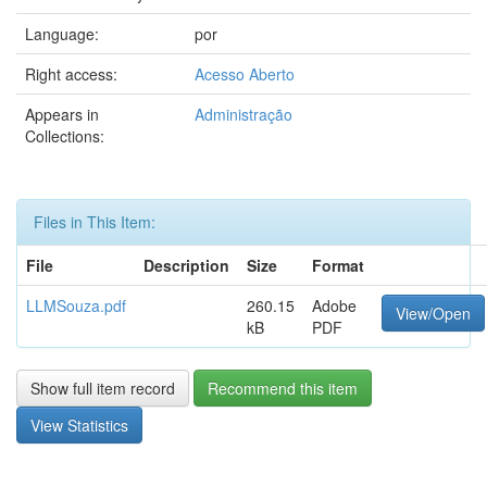
Language:
por
Right access:
Acesso Aberto
Appears in
Administração
Collections:
Files in This Item:
File
Description
Size
Format
LLMSouza.pdf
260.15
Adobe
View/Open
kB
PDF
Show full item record
Recommend this item
View Statistics