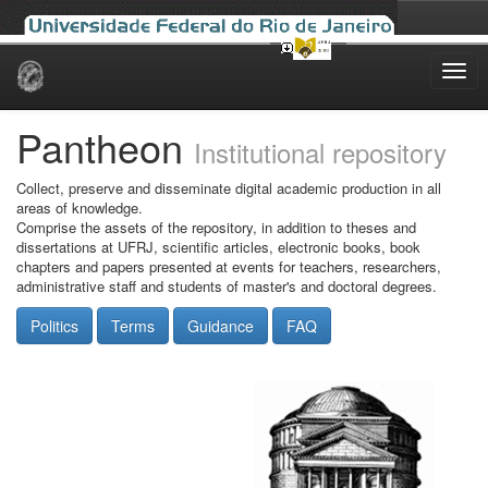
Skip
navigation
Pantheon
Institutional repository
Collect, preserve and disseminate digital academic production in all
areas of knowledge.
Comprise the assets of the repository, in addition to theses and
dissertations at UFRJ, scientific articles, electronic books, book
chapters and papers presented at events for teachers, researchers,
administrative staff and students of master's and doctoral degrees.
Politics
Terms
Guidance
FAQ