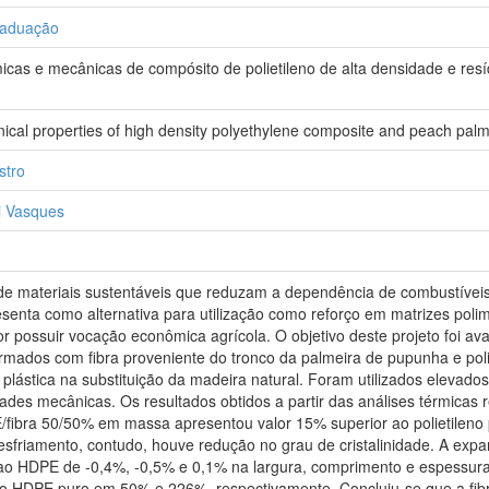
raduação
icas e mecânicas de compósito de polietileno de alta densidade e res
cal properties of high density polyethylene composite and peach palm 
stro
i Vasques
e materiais sustentáveis que reduzam a dependência de combustíveis f
senta como alternativa para utilização como reforço em matrizes polimér
r possuir vocação econômica agrícola. O objetivo deste projeto foi aval
mados com fibra proveniente do tronco da palmeira de pupunha e polie
 plástica na substituição da madeira natural. Foram utilizados elevad
des mecânicas. Os resultados obtidos a partir das análises térmicas 
fibra 50/50% em massa apresentou valor 15% superior ao polietileno 
o resfriamento, contudo, houve redução no grau de cristalinidade. A e
ao HDPE de -0,4%, -0,5% e 0,1% na largura, comprimento e espessur
 ao HDPE puro em 50% e 226%, respectivamente. Concluiu-se que a fib