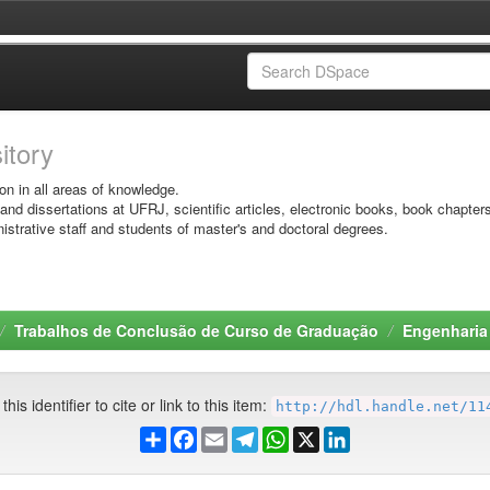
sitory
on in all areas of knowledge.
 and dissertations at UFRJ, scientific articles, electronic books, book chapter
istrative staff and students of master's and doctoral degrees.
Trabalhos de Conclusão de Curso de Graduação
Engenharia
his identifier to cite or link to this item:
http://hdl.handle.net/11
Share
Facebook
Email
Telegram
WhatsApp
X
LinkedIn