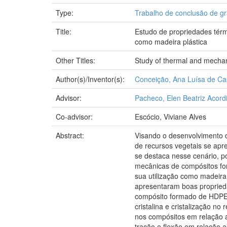
Type:
Trabalho de conclusão de g
Title:
Estudo de propriedades térm
como madeira plástica
Other Titles:
Study of thermal and mechani
Author(s)/Inventor(s):
Conceição, Ana Luísa de Ca
Advisor:
Pacheco, Elen Beatriz Acord
Co-advisor:
Escócio, Viviane Alves
Abstract:
Visando o desenvolvimento d
de recursos vegetais se apre
se destaca nesse cenário, po
mecânicas de compósitos for
sua utilização como madeira
apresentaram boas proprieda
compósito formado de HDPE/
cristalina e cristalização n
nos compósitos em relação 
tração e flexão em relação