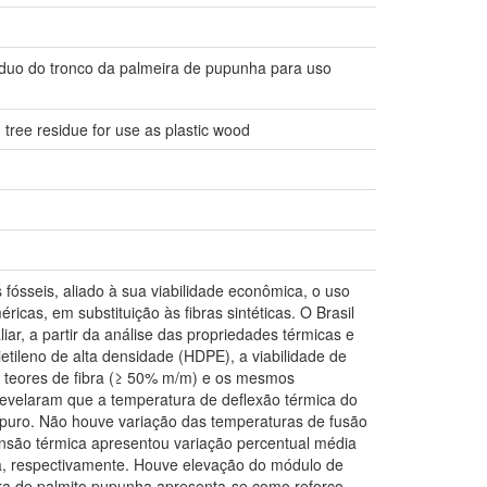
íduo do tronco da palmeira de pupunha para uso
tree residue for use as plastic wood
ósseis, aliado à sua viabilidade econômica, o uso
icas, em substituição às fibras sintéticas. O Brasil
iar, a partir da análise das propriedades térmicas e
tileno de alta densidade (HDPE), a viabilidade de
os teores de fibra (≥ 50% m/m) e os mesmos
revelaram que a temperatura de deflexão térmica do
puro. Não houve variação das temperaturas de fusão
xpansão térmica apresentou variação percentual média
a, respectivamente. Houve elevação do módulo de
ra de palmito pupunha apresenta-se como reforço