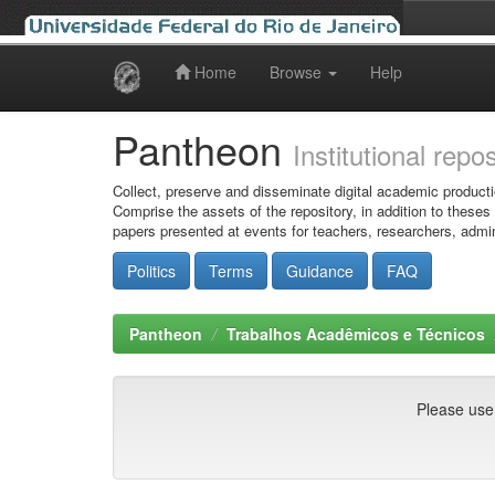
Home
Browse
Help
Skip
navigation
Pantheon
Institutional repo
Collect, preserve and disseminate digital academic producti
Comprise the assets of the repository, in addition to theses
papers presented at events for teachers, researchers, admin
Politics
Terms
Guidance
FAQ
Pantheon
Trabalhos Acadêmicos e Técnicos
Please use t