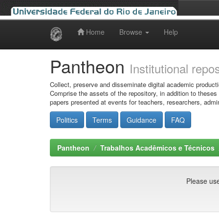
Home
Browse
Help
Skip
navigation
Pantheon
Institutional repo
Collect, preserve and disseminate digital academic producti
Comprise the assets of the repository, in addition to theses
papers presented at events for teachers, researchers, admin
Politics
Terms
Guidance
FAQ
Pantheon
Trabalhos Acadêmicos e Técnicos
Please use 