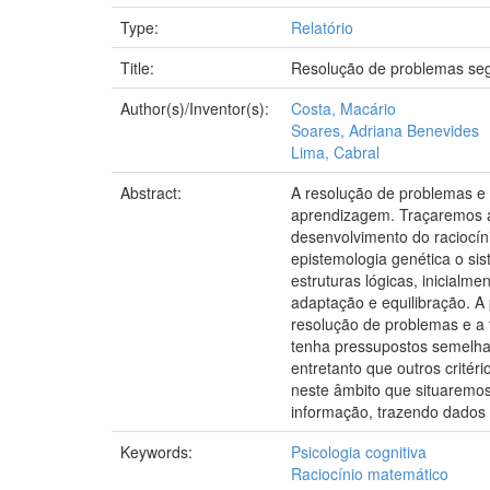
Type:
Relatório
Title:
Resolução de problemas seg
Author(s)/Inventor(s):
Costa, Macário
Soares, Adriana Benevides
Lima, Cabral
Abstract:
A resolução de problemas e a
aprendizagem. Traçaremos aq
desenvolvimento do raciocín
epistemologia genética o si
estruturas lógicas, inicialm
adaptação e equilibração. 
resolução de problemas e a
tenha pressupostos semelhan
entretanto que outros critér
neste âmbito que situaremo
informação, trazendo dados
Keywords:
Psicologia cognitiva
Raciocínio matemático