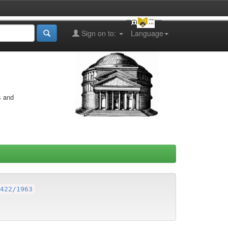
Sign on to:
Language
s and
422/1963