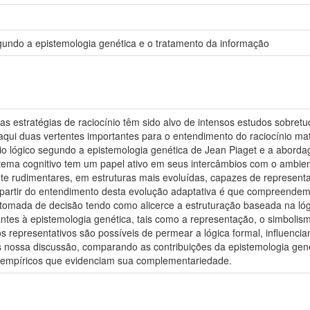
undo a epistemologia genética e o tratamento da informação
s estratégias de raciocínio têm sido alvo de intensos estudos sobretud
ui duas vertentes importantes para o entendimento do raciocínio mat
io lógico segundo a epistemologia genética de Jean Piaget e a abord
stema cognitivo tem um papel ativo em seus intercâmbios com o ambie
ente rudimentares, em estruturas mais evoluídas, capazes de representa
A partir do entendimento desta evolução adaptativa é que compreende
 tomada de decisão tendo como alicerce a estruturação baseada na ló
tes à epistemologia genética, tais como a representação, o simbolis
ios representativos são possíveis de permear a lógica formal, influenci
s nossa discussão, comparando as contribuições da epistemologia ge
 empíricos que evidenciam sua complementariedade.