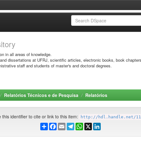
sitory
on in all areas of knowledge.
 and dissertations at UFRJ, scientific articles, electronic books, book chapter
istrative staff and students of master's and doctoral degrees.
Relatórios Técnicos e de Pesquisa
Relatórios
this identifier to cite or link to this item:
http://hdl.handle.net/11
Share
Facebook
Email
Telegram
WhatsApp
X
LinkedIn