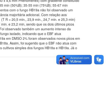
250 x 4,6 mm Phenomenex) com gradiente constituído
5-35 min (50%B); 35-55 min (75%B); 55-67 min
mentos com o fungo HB19a não foi observado um
ância majoritária adicional. Com relação aos
T R = 20,5 min., 23,9 min., 24,7 min. e 25,3 min)
 min. e 23,2 min, sendo que os dois últimos picos
n. Foi observado também um aumento intenso da
 fungo isolado, indicando que o EBF atua
o HB19a em DMSO 2% foram observados novos picos em
B18a. Assim, foi sugerido que o EBF não atua com
s cultivos simples dos fungos HB18a e HB19a. Já o