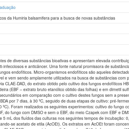
raduação
ticos da Humiria balsamifera para a busca de novas substâncias
ntes de diversas substâncias bioativas e apresentam elevada contribu
i-infecciosos e anticâncer. Uma fonte natural promissora de substânci
fungos endofíticos. Micro-organismos endofíticos são aqueles detecta
el e vem sendo amplamente utilizados na busca de substâncias com pot
 via CLAE-DAD, do extrato obtido pelo cultivo dos fungos endofíticos 
eira (EBF – extrato bruto etanólico obtido das folhas) e em dimetil s
secundários em comparação com o cultivo destes fungos sem a presença 
 BDA por 7 dias, à 30 ºC, seguido de duas etapas de cultivo: pré-ferme
0 ºC). Foram realizados os seguintes experimentos: cultivo do fungo
F, do fungo com DMSO e sem o EBF, do meio Czapek com EBF e DMSO.
 5 mL dos fluídos das culturas nos seguintes tempos de incubação: 0, 
ilizando-se acetato de etila (AcOEt). Os extratos em AcOEt foram concen