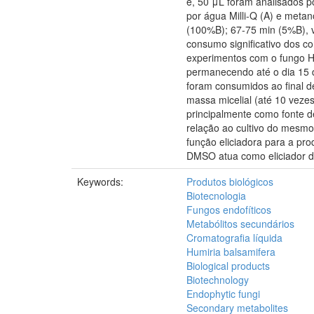
e, 50 μL foram analisados 
por água Milli-Q (A) e meta
(100%B); 67-75 min (5%B), 
consumo significativo dos c
experimentos com o fungo HB
permanecendo até o dia 15 de
foram consumidos ao final 
massa micelial (até 10 veze
principalmente como fonte 
relação ao cultivo do mesm
função eliciadora para a pr
DMSO atua como eliciador du
Keywords:
Produtos biológicos
Biotecnologia
Fungos endofíticos
Metabólitos secundários
Cromatografia líquida
Humiria balsamifera
Biological products
Biotechnology
Endophytic fungi
Secondary metabolites