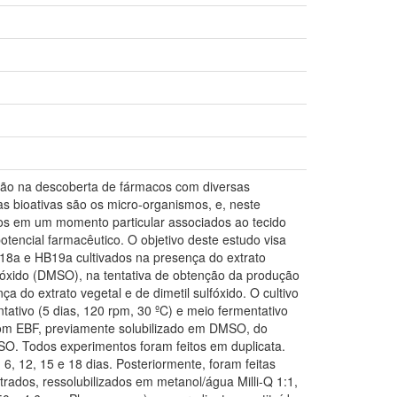
ição na descoberta de fármacos com diversas
as bioativas são os micro-organismos, e, neste
dos em um momento particular associados ao tecido
encial farmacêutico. O objetivo deste estudo visa
HB18a e HB19a cultivados na presença do extrato
ulfóxido (DMSO), na tentativa de obtenção da produção
do extrato vegetal e de dimetil sulfóxido. O cultivo
ntativo (5 dias, 120 rpm, 30 ºC) e meio fermentativo
 com EBF, previamente solubilizado em DMSO, do
 Todos experimentos foram feitos em duplicata.
6, 12, 15 e 18 dias. Posteriormente, foram feitas
trados, ressolubilizados em metanol/água Milli-Q 1:1,