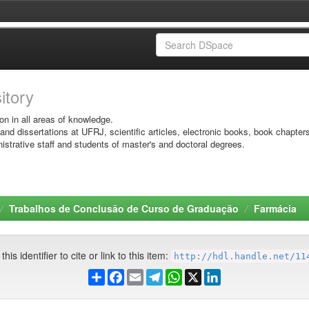
sitory
on in all areas of knowledge.
 and dissertations at UFRJ, scientific articles, electronic books, book chapter
istrative staff and students of master's and doctoral degrees.
Trabalhos de Conclusão de Curso de Graduação
Farmácia
his identifier to cite or link to this item:
http://hdl.handle.net/11
Share
Facebook
Email
Telegram
WhatsApp
X
LinkedIn