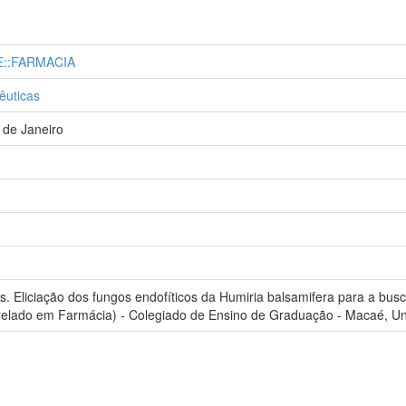
E::FARMACIA
êuticas
 de Janeiro
Eliciação dos fungos endofíticos da Humiria balsamifera para a busca
elado em Farmácia) - Colegiado de Ensino de Graduação - Macaé, Uni