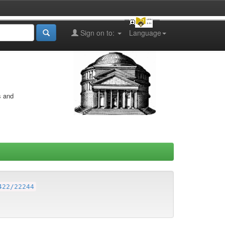
Sign on to:
Language
s and
422/22244