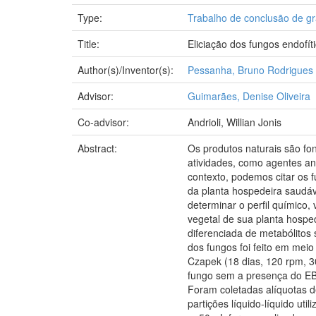
Type:
Trabalho de conclusão de g
Title:
Eliciação dos fungos endofí
Author(s)/Inventor(s):
Pessanha, Bruno Rodrigues
Advisor:
Guimarães, Denise Oliveira
Co-advisor:
Andrioli, Willian Jonis
Abstract:
Os produtos naturais são fo
atividades, como agentes ant
contexto, podemos citar os 
da planta hospedeira saudáv
determinar o perfil químico,
vegetal de sua planta hosped
diferenciada de metabólitos 
dos fungos foi feito em meio
Czapek (18 dias, 120 rpm, 3
fungo sem a presença do EB
Foram coletadas alíquotas de
partições líquido-líquido ut