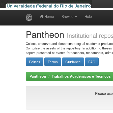
Home
Browse
Help
Skip
navigation
Pantheon
Institutional repo
Collect, preserve and disseminate digital academic producti
Comprise the assets of the repository, in addition to theses
papers presented at events for teachers, researchers, admin
Politics
Terms
Guidance
FAQ
Pantheon
Trabalhos Acadêmicos e Técnicos
Please use t