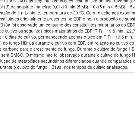
por CLAE-DAD nas seguintes condições: coluna C18 de fase reversa (
nol (B) da seguinte maneira: 0,01-10 min (5%B); 10-15 min (15%B); 1
vazão de 1 mL/min, e, temperatura de 30 ºC. Com relação aos experi
onstituintes originalmente presentes no EBF e nem a produção de subst
18a foi observado um consumo dos constituintes minoritários do EBF (
 cultivo os seguintes picos majoritários do EBF: T R = 19,5 min., 22,7
de 18 dias de cultivo, permanecendo apenas o pico em T R = 19,5 mi
s) do fungo HB18a durante o cultivo com EBF, em relação ao cultivo do
de carbono para o crescimento do fungo. Durante o cultivo do fung
o sem DMSO. O mesmo não foi observado durante o cultivo do fungo H
odução de metabólitos secundários diferenciados quando comparados o
rante o cultivo do fungo HB19a, nos tempos de cultivo analisados.