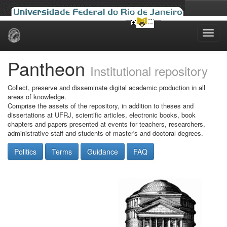
Skip
navigation
Pantheon
Institutional repository
Collect, preserve and disseminate digital academic production in all
areas of knowledge.
Comprise the assets of the repository, in addition to theses and
dissertations at UFRJ, scientific articles, electronic books, book
chapters and papers presented at events for teachers, researchers,
administrative staff and students of master's and doctoral degrees.
Politics
Terms
Guidance
FAQ