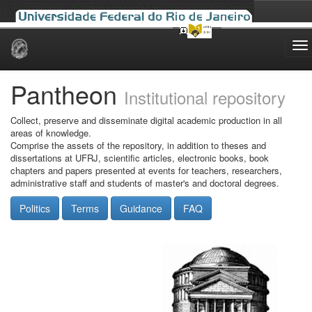
Skip
navigation
Pantheon
Institutional repository
Collect, preserve and disseminate digital academic production in all
areas of knowledge.
Comprise the assets of the repository, in addition to theses and
dissertations at UFRJ, scientific articles, electronic books, book
chapters and papers presented at events for teachers, researchers,
administrative staff and students of master's and doctoral degrees.
Politics
Terms
Guidance
FAQ