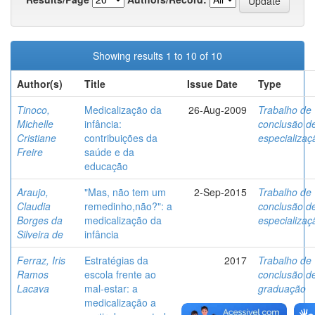
Showing results 1 to 10 of 10
Author(s)
Title
Issue Date
Type
Tinoco,
Medicalização da
26-Aug-2009
Trabalho de
Michelle
infância:
conclusão d
Cristiane
contribuições da
especializaç
Freire
saúde e da
educação
Araujo,
"Mas, não tem um
2-Sep-2015
Trabalho de
Claudia
remedinho,não?": a
conclusão d
Borges da
medicalização da
especializaç
Silveira de
infância
Ferraz, Iris
Estratégias da
2017
Trabalho de
Ramos
escola frente ao
conclusão d
Lacava
mal-estar: a
graduação
medicalização a