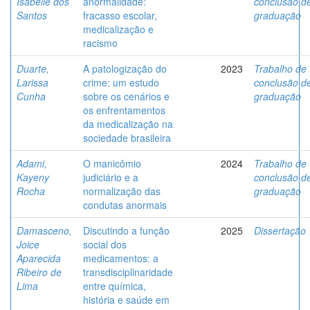
Isabelle dos
anormalidade:
conclusão d
Santos
fracasso escolar,
graduação
medicalização e
racismo
Duarte,
A patologização do
2023
Trabalho de
Larissa
crime: um estudo
conclusão d
Cunha
sobre os cenários e
graduação
os enfrentamentos
da medicalização na
sociedade brasileira
Adami,
O manicômio
2024
Trabalho de
Kayeny
judiciário e a
conclusão d
Rocha
normalização das
graduação
condutas anormais
Damasceno,
Discutindo a função
2025
Dissertação
Joice
social dos
Aparecida
medicamentos: a
Ribeiro de
transdisciplinaridade
Lima
entre química,
história e saúde em