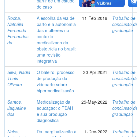
partir de um estudo
de caso
Rocha,
A escolha da via de
11-Feb-2019
Trabalho de
Nathália
parto e a autonomia
conclusão d
Fernanda
das mulheres no
graduação
Fernandes
contexto
da
medicalizado da
obstetrícia no brasil:
uma revisão
integrativa
Silva, Nádia
O baleiro: processo
30-Apr-2021
Trabalho de
Thais
de produção da
conclusão d
Oliveira
videoarte sobre
graduação
hipermedicalização
Santos,
Medicalização da
25-May-2022
Trabalho de
Jaqueline
educação: o TDAH
conclusão d
dos
e sua produção
graduação
diagnóstica
Neles,
Da marginalização à
1-Dec-2022
Trabalho de