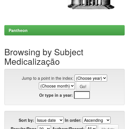
Pantheon
Browsing by Subject
Medicalização
Jump to a point in the index:
Or type in a year:
Sort by:
In order:
Results/Page
Authors/Record: