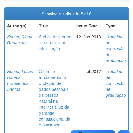
Showing results 1 to 8 of 8
Author(s)
Title
Issue Date
Type
Sousa, Diego
A ética hacker na
12-Dec-2013
Trabalho
Gomes de
era do sigilo da
de
informação
conclusão
de
graduação
Rocha, Lucas
O direito
Jul-2017
Trabalho
Ramos
fundamental à
de
Krause dos
proteção de
conclusão
Santos
dados pessoais
de
da pessoa
graduação
natural na
internet à luz da
garantia
constitucional da
privacidade