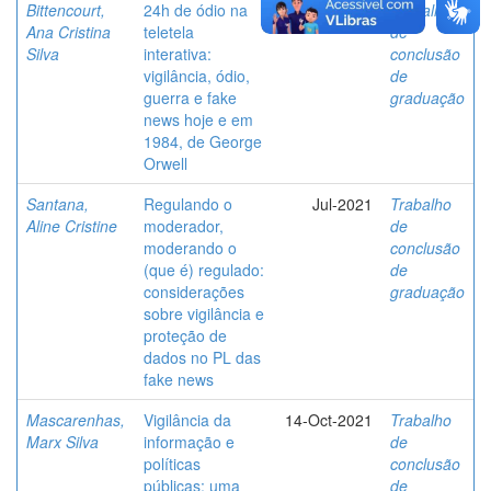
Bittencourt,
24h de ódio na
22-Nov-2018
Trabalho
Ana Cristina
teletela
de
Silva
interativa:
conclusão
vigilância, ódio,
de
guerra e fake
graduação
news hoje e em
1984, de George
Orwell
Santana,
Regulando o
Jul-2021
Trabalho
Aline Cristine
moderador,
de
moderando o
conclusão
(que é) regulado:
de
considerações
graduação
sobre vigilância e
proteção de
dados no PL das
fake news
Mascarenhas,
Vigilância da
14-Oct-2021
Trabalho
Marx Silva
informação e
de
políticas
conclusão
públicas: uma
de