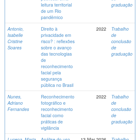
leitura territorial
graduação
de um Rio
pandêmico
Antonio,
Direito à
2022
Trabalho
Isabelle
privacidade em
de
Cristine
risco? : reflexões
conclusão
Soares
sobre o avanço
de
das tecnologias
graduação
de
reconhecimento
facial pela
segurança
pública no Brasil
Nunes,
Reconhecimento
2022
Trabalho
Adriano
fotográfico e
de
Fernandes
reconhecimento
conclusão
facial como
de
práticas de
graduação
vigilância
Lucena, Maria
Análise do uso
13-Mar-2026
Trabalho