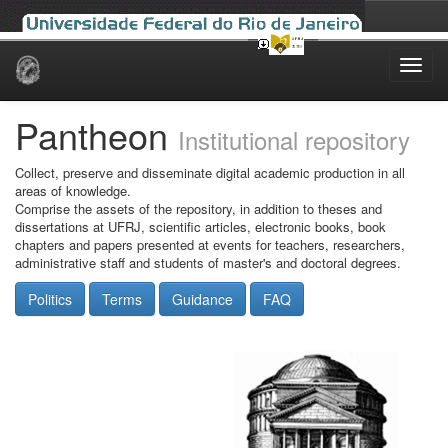
Skip
navigation
Pantheon
Institutional repository
Collect, preserve and disseminate digital academic production in all
areas of knowledge.
Comprise the assets of the repository, in addition to theses and
dissertations at UFRJ, scientific articles, electronic books, book
chapters and papers presented at events for teachers, researchers,
administrative staff and students of master's and doctoral degrees.
Politics
Terms
Guidance
FAQ