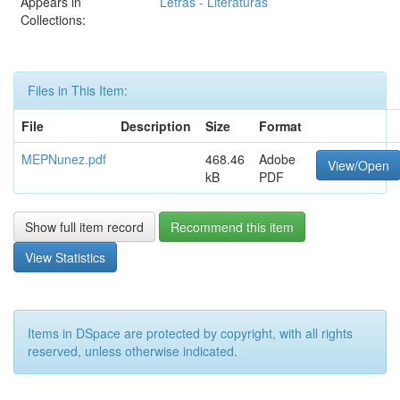
Appears in
Letras - Literaturas
Collections:
Files in This Item:
File
Description
Size
Format
MEPNunez.pdf
468.46
Adobe
View/Open
kB
PDF
Show full item record
Recommend this item
View Statistics
Items in DSpace are protected by copyright, with all rights
reserved, unless otherwise indicated.