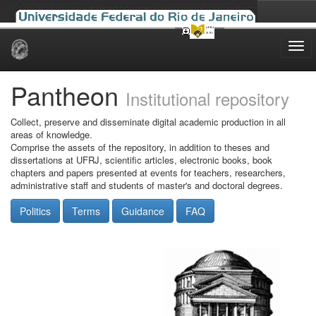
Skip
navigation
Pantheon
Institutional repository
Collect, preserve and disseminate digital academic production in all
areas of knowledge.
Comprise the assets of the repository, in addition to theses and
dissertations at UFRJ, scientific articles, electronic books, book
chapters and papers presented at events for teachers, researchers,
administrative staff and students of master's and doctoral degrees.
Politics
Terms
Guidance
FAQ