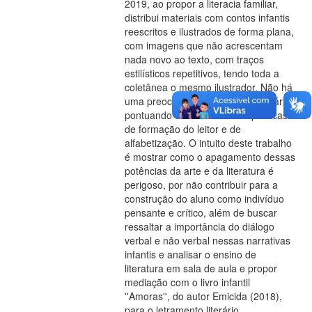
2019, ao propor a literacia familiar,
distribui materiais com contos infantis
reescritos e ilustrados de forma plana,
com imagens que não acrescentam
nada novo ao texto, com traços
estilísticos repetitivos, tendo toda a
coletânea o mesmo ilustrador. Não há
uma preocupação com a arte literária,
pontuando o retrocesso nas políticas
de formação do leitor e de
alfabetização. O intuito deste trabalho
é mostrar como o apagamento dessas
potências da arte e da literatura é
perigoso, por não contribuir para a
construção do aluno como indivíduo
pensante e crítico, além de buscar
ressaltar a importância do diálogo
verbal e não verbal nessas narrativas
infantis e analisar o ensino de
literatura em sala de aula e propor
mediação com o livro infantil
''Amoras'', do autor Emicida (2018),
para o letramento literário.