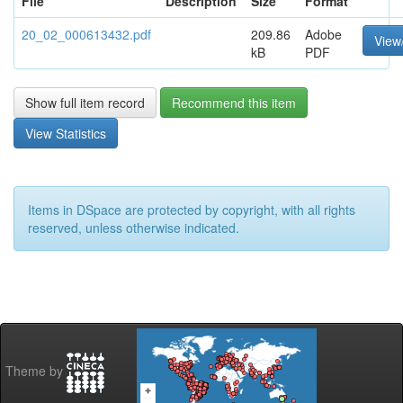
File
Description
Size
Format
20_02_000613432.pdf
209.86
Adobe
View
kB
PDF
Show full item record
Recommend this item
View Statistics
Items in DSpace are protected by copyright, with all rights
reserved, unless otherwise indicated.
Theme by