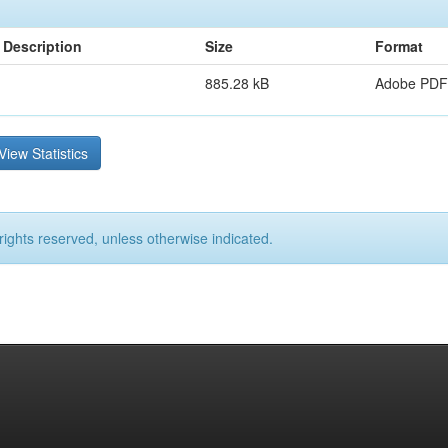
Description
Size
Format
885.28 kB
Adobe PDF
View Statistics
rights reserved, unless otherwise indicated.