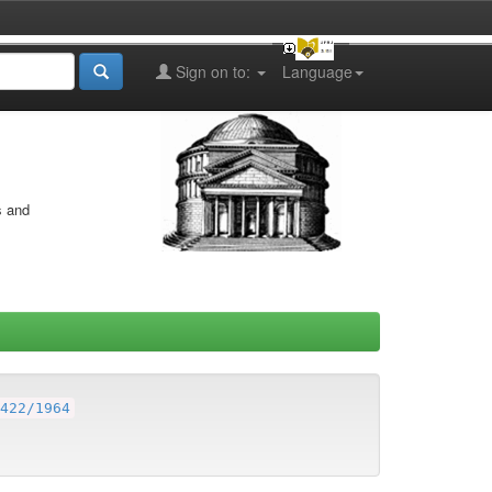
Sign on to:
Language
s and
422/1964