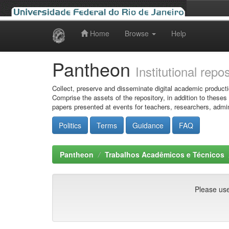
Home
Browse
Help
Skip
navigation
Pantheon
Institutional repo
Collect, preserve and disseminate digital academic producti
Comprise the assets of the repository, in addition to theses
papers presented at events for teachers, researchers, admin
Politics
Terms
Guidance
FAQ
Pantheon
Trabalhos Acadêmicos e Técnicos
Please use 