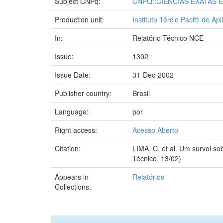
Subject CNPq:
CNPQ::CIENCIAS EXATAS 
Production unit:
Instituto Tércio Pacitti de 
In:
Relatório Técnico NCE
Issue:
1302
Issue Date:
31-Dec-2002
Publisher country:
Brasil
Language:
por
Right access:
Acesso Aberto
Citation:
LIMA, C. et al. Um survol s
Técnico, 13/02)
Appears in
Relatórios
Collections: