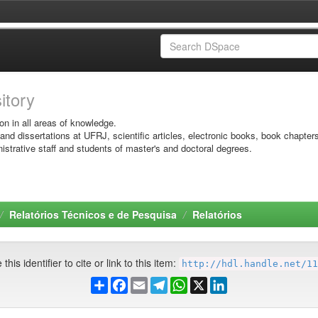
sitory
on in all areas of knowledge.
 and dissertations at UFRJ, scientific articles, electronic books, book chapter
istrative staff and students of master's and doctoral degrees.
Relatórios Técnicos e de Pesquisa
Relatórios
this identifier to cite or link to this item:
http://hdl.handle.net/11
Share
Facebook
Email
Telegram
WhatsApp
X
LinkedIn