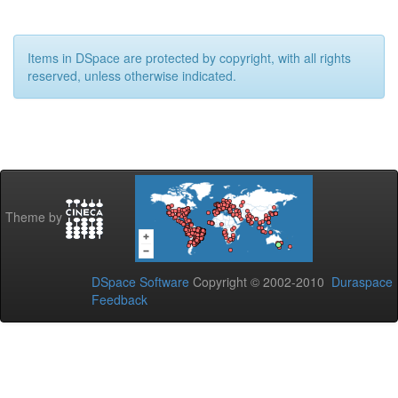
Items in DSpace are protected by copyright, with all rights
reserved, unless otherwise indicated.
Theme by
DSpace Software
Copyright © 2002-2010
Duraspace
Feedback