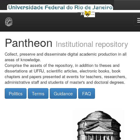
Skip
navigation
Pantheon
Institutional repository
Collect, preserve and disseminate digital academic production in all
areas of knowledge.
Comprise the assets of the repository, in addition to theses and
dissertations at UFRJ, scientific articles, electronic books, book
chapters and papers presented at events for teachers, researchers,
administrative staff and students of master's and doctoral degrees.
Politics
Terms
Guidance
FAQ