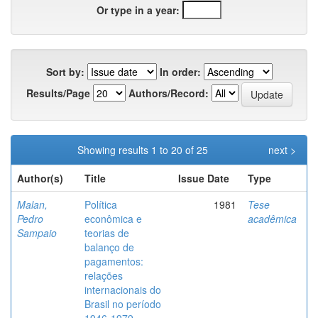
Or type in a year:
Sort by:
In order:
Results/Page
Authors/Record:
Showing results 1 to 20 of 25
next >
Author(s)
Title
Issue Date
Type
Malan,
Política
1981
Tese
Pedro
econômica e
acadêmica
Sampaio
teorias de
balanço de
pagamentos:
relações
internacionais do
Brasil no período