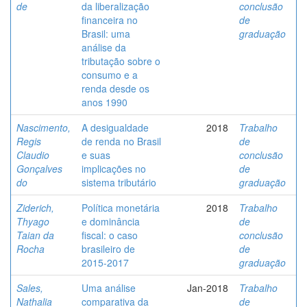
de
da liberalização
conclusão
financeira no
de
Brasil: uma
graduação
análise da
tributação sobre o
consumo e a
renda desde os
anos 1990
Nascimento,
A desigualdade
2018
Trabalho
Regis
de renda no Brasil
de
Claudio
e suas
conclusão
Gonçalves
implicações no
de
do
sistema tributário
graduação
Ziderich,
Política monetária
2018
Trabalho
Thyago
e dominância
de
Taian da
fiscal: o caso
conclusão
Rocha
brasileiro de
de
2015-2017
graduação
Sales,
Uma análise
Jan-2018
Trabalho
Nathalia
comparativa da
de