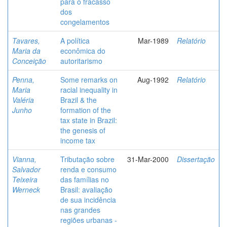
para o fracasso
dos
congelamentos
Tavares,
A política
Mar-1989
Relatório
Maria da
econômica do
Conceição
autoritarismo
Penna,
Some remarks on
Aug-1992
Relatório
Maria
racial inequality in
Valéria
Brazil & the
Junho
formation of the
tax state in Brazil:
the genesis of
income tax
Vianna,
Tributação sobre
31-Mar-2000
Dissertação
Salvador
renda e consumo
Teixeira
das famílias no
Werneck
Brasil: avaliação
de sua incidência
nas grandes
regiões urbanas -