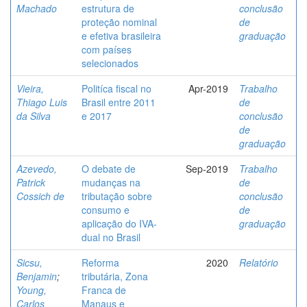
Machado
estrutura de
conclusão
proteção nominal
de
e efetiva brasileira
graduação
com países
selecionados
Vieira,
Politíca fiscal no
Apr-2019
Trabalho
Thiago Luis
Brasil entre 2011
de
da Silva
e 2017
conclusão
de
graduação
Azevedo,
O debate de
Sep-2019
Trabalho
Patrick
mudanças na
de
Cossich de
tributação sobre
conclusão
consumo e
de
aplicação do IVA-
graduação
dual no Brasil
Sicsu,
Reforma
2020
Relatório
Benjamin
;
tributária, Zona
Young,
Franca de
Carlos
Manaus e