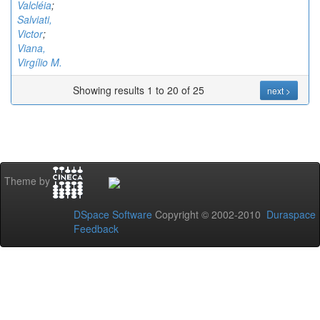
Valcléia
;
Salviati,
Victor
;
Viana,
Virgílio M.
Showing results 1 to 20 of 25
next >
Theme by
DSpace Software
Copyright © 2002-2010
Duraspace
Feedback