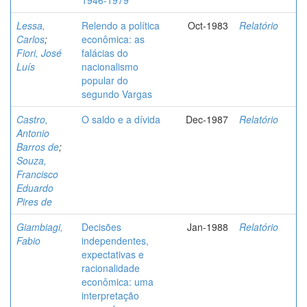
1946-1979
Lessa,
Relendo a política
Oct-1983
Relatório
Carlos
;
econômica: as
Fiori, José
falácias do
Luís
nacionalismo
popular do
segundo Vargas
Castro,
O saldo e a dívida
Dec-1987
Relatório
Antonio
Barros de
;
Souza,
Francisco
Eduardo
Pires de
Giambiagi,
Decisões
Jan-1988
Relatório
Fabio
independentes,
expectativas e
racionalidade
econômica: uma
interpretação