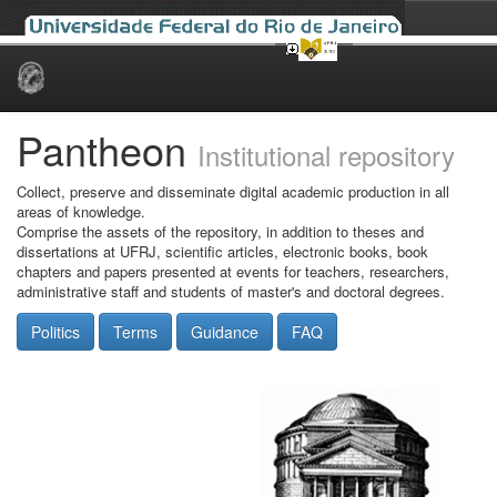
Skip
navigation
Pantheon
Institutional repository
Collect, preserve and disseminate digital academic production in all
areas of knowledge.
Comprise the assets of the repository, in addition to theses and
dissertations at UFRJ, scientific articles, electronic books, book
chapters and papers presented at events for teachers, researchers,
administrative staff and students of master's and doctoral degrees.
Politics
Terms
Guidance
FAQ