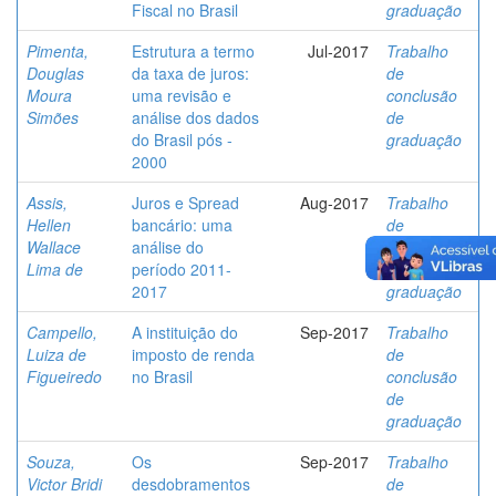
Fiscal no Brasil
graduação
Pimenta,
Estrutura a termo
Jul-2017
Trabalho
Douglas
da taxa de juros:
de
Moura
uma revisão e
conclusão
Simões
análise dos dados
de
do Brasil pós -
graduação
2000
Assis,
Juros e Spread
Aug-2017
Trabalho
Hellen
bancário: uma
de
Wallace
análise do
conclusão
Lima de
período 2011-
de
2017
graduação
Campello,
A instituição do
Sep-2017
Trabalho
Luiza de
imposto de renda
de
Figueiredo
no Brasil
conclusão
de
graduação
Souza,
Os
Sep-2017
Trabalho
Victor Bridi
desdobramentos
de